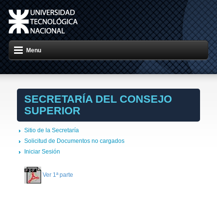
Menu
SECRETARÍA DEL CONSEJO
SUPERIOR
Sitio de la Secretaría
Solicitud de Documentos no cargados
Iniciar Sesión
Ver 1ª parte