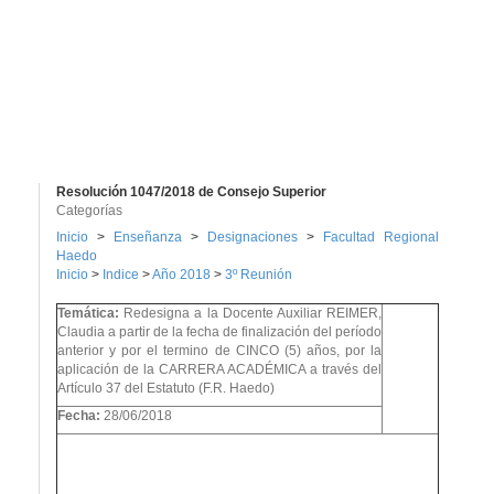
Resolución 1047/2018 de Consejo Superior
Categorías
Inicio
>
Enseñanza
>
Designaciones
>
Facultad Regional
Haedo
Inicio
>
Indice
>
Año 2018
>
3º Reunión
Temática:
Redesigna a la Docente Auxiliar REIMER,
Claudia a partir de la fecha de finalización del período
anterior y por el termino de CINCO (5) años, por la
aplicación de la CARRERA ACADÉMICA a través del
Artículo 37 del Estatuto (F.R. Haedo)
Fecha:
28/06/2018