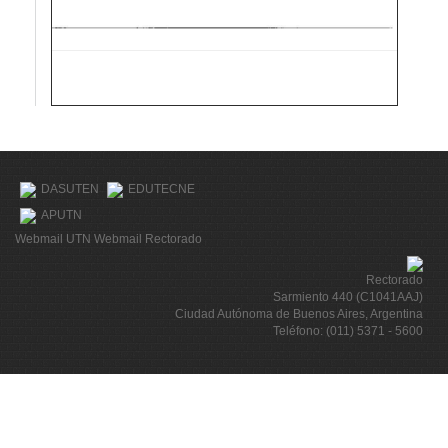
DASUTEN
EDUTECNE
APUTN
Webmail UTN
Webmail Rectorado
Rectorado
Sarmiento 440 (C1041AAJ)
Ciudad Autónoma de Buenos Aires, Argentina
Teléfono: (011) 5371 - 5600