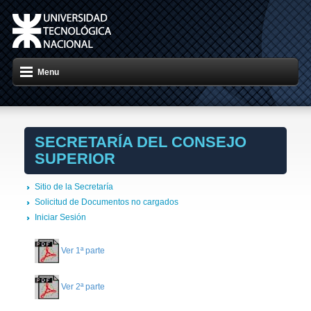
Menu
SECRETARÍA DEL CONSEJO
SUPERIOR
Sitio de la Secretaría
Solicitud de Documentos no cargados
Iniciar Sesión
Ver 1ª parte
Ver 2ª parte