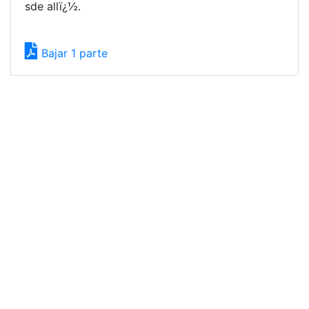
sde allï¿½.
Bajar 1 parte