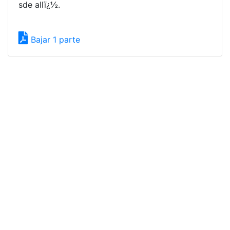
sde allï¿½.
Bajar 1 parte