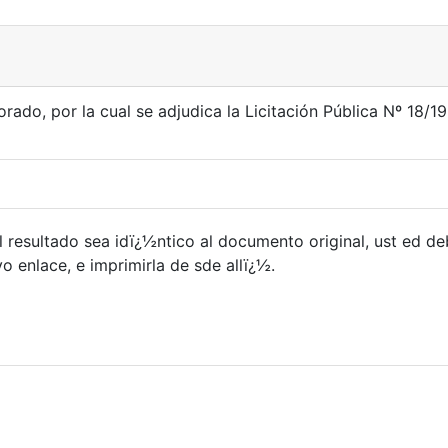
do, por la cual se adjudica la Licitación Pública Nº 18/19
 resultado sea idï¿½ntico al documento original, ust ed d
 enlace, e imprimirla de sde allï¿½.