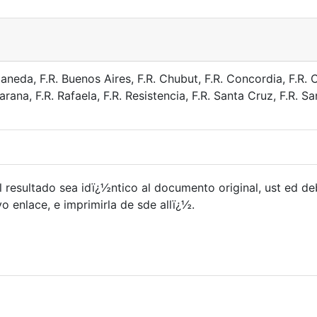
aneda, F.R. Buenos Aires, F.R. Chubut, F.R. Concordia, F.R. 
rana, F.R. Rafaela, F.R. Resistencia, F.R. Santa Cruz, F.R. S
 resultado sea idï¿½ntico al documento original, ust ed d
 enlace, e imprimirla de sde allï¿½.