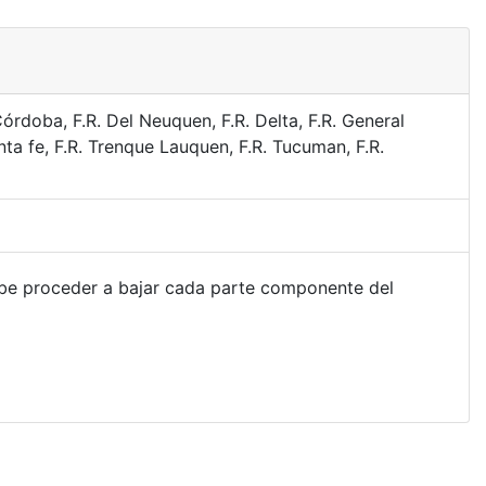
Córdoba, F.R. Del Neuquen, F.R. Delta, F.R. General
anta fe, F.R. Trenque Lauquen, F.R. Tucuman, F.R.
ebe proceder a bajar cada parte componente del