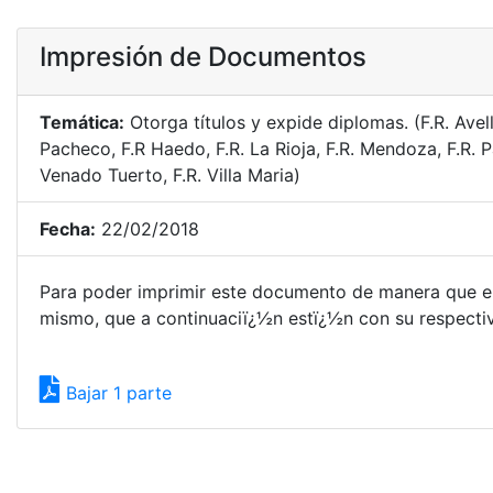
Impresión de Documentos
Temática:
Otorga títulos y expide diplomas. (F.R. Avell
Pacheco, F.R Haedo, F.R. La Rioja, F.R. Mendoza, F.R. Pa
Venado Tuerto, F.R. Villa Maria)
Fecha:
22/02/2018
Para poder imprimir este documento de manera que el
mismo, que a continuaciï¿½n estï¿½n con su respectivo
Bajar 1 parte