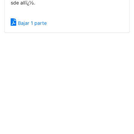
sde allï¿½.
Bajar 1 parte