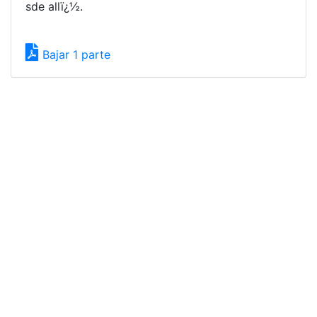
sde allï¿½.
Bajar 1 parte