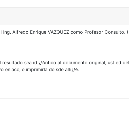
l Ing. Alfredo Enrique VAZQUEZ como Profesor Consulto. (R
 resultado sea idï¿½ntico al documento original, ust ed d
 enlace, e imprimirla de sde allï¿½.