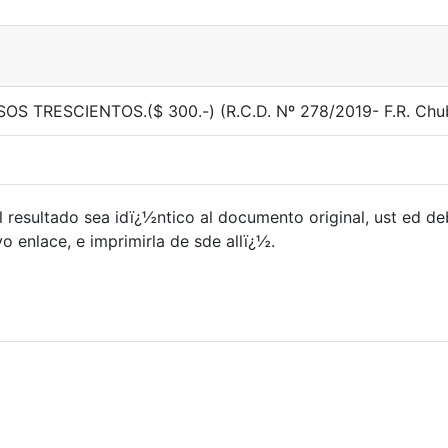
SOS TRESCIENTOS.($ 300.-) (R.C.D. Nº 278/2019- F.R. Chu
 resultado sea idï¿½ntico al documento original, ust ed d
 enlace, e imprimirla de sde allï¿½.