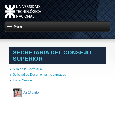
Menu
SECRETARÍA DEL CONSEJO
SUPERIOR
Sitio de la Secretaría
Solicitud de Documentos no cargados
Iniciar Sesión
Ver 1ª parte