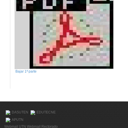
Bajar 1ª parte
DASUTEN
EDUTECNE
APUTN
Webmail UTN
Webmail Rectorado