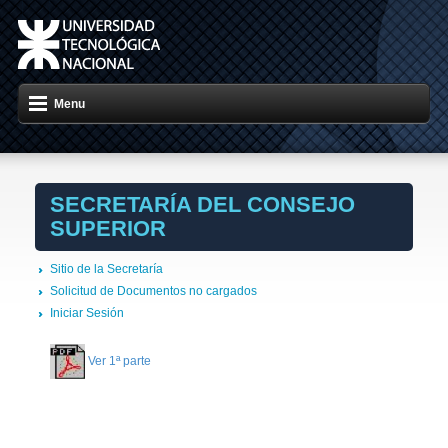
Menu
SECRETARÍA DEL CONSEJO
SUPERIOR
Sitio de la Secretaría
Solicitud de Documentos no cargados
Iniciar Sesión
Ver 1ª parte