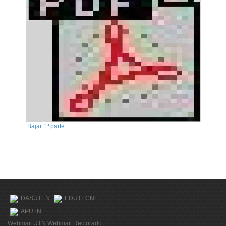
Bajar 1ª parte
DASUTEN
EDUTECNE
APUTN
Webmail UTN
Webmail Rectorado