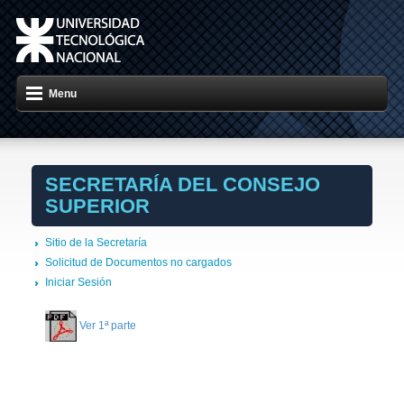
Menu
SECRETARÍA DEL CONSEJO
SUPERIOR
Sitio de la Secretaría
Solicitud de Documentos no cargados
Iniciar Sesión
Ver 1ª parte