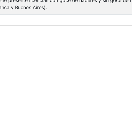
ene presente licencias con goce de haberes y sin goce de h
anca y Buenos Aires).