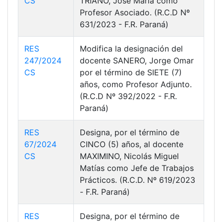
CS
TRIANO, José María como
Profesor Asociado. (R.C.D Nº
631/2023 - F.R. Paraná)
RES
Modifica la designación del
247/2024
docente SANERO, Jorge Omar
CS
por el término de SIETE (7)
años, como Profesor Adjunto.
(R.C.D Nº 392/2022 - F.R.
Paraná)
RES
Designa, por el término de
67/2024
CINCO (5) años, al docente
CS
MAXIMINO, Nicolás Miguel
Matías como Jefe de Trabajos
Prácticos. (R.C.D. Nº 619/2023
- F.R. Paraná)
RES
Designa, por el término de