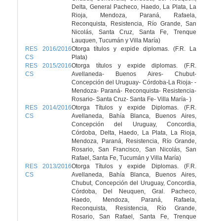
Delta, General Pacheco, Haedo, La Plata, La
Rioja, Mendoza, Paraná, Rafaela,
Reconquista, Resistencia, Río Grande, San
Nicolás, Santa Cruz, Santa Fe, Trenque
Lauquen, Tucumán y Villa María)
RES 2016/2016
Otorga títulos y expide diplomas. (F.R. La
CS
Plata)
RES 2015/2016
Otorga títulos y expide diplomas. (F.R.
CS
Avellaneda- Buenos Aires- Chubut-
Concepción del Uruguay- Córdoba-La Rioja- -
Mendoza- Paraná- Reconquista- Resistencia-
Rosario- Santa Cruz- Santa Fe- Villa María- )
RES 2014/2016
Otorga Títulos y expide Diplomas. (F.R.
CS
Avellaneda, Bahía Blanca, Buenos Aires,
Concepción del Uruguay, Concordia,
Córdoba, Delta, Haedo, La Plata, La Rioja,
Mendoza, Paraná, Resistencia, Río Grande,
Rosario, San Francisco, San Nicolás, San
Rafael, Santa Fe, Tucumán y Villa María)
RES 2013/2016
Otorga Títulos y expide Diplomas. (F.R.
CS
Avellaneda, Bahía Blanca, Buenos Aires,
Chubut, Concepción del Uruguay, Concordia,
Córdoba, Del Neuquen, Gral. Pacheco,
Haedo, Mendoza, Paraná, Rafaela,
Reconquista, Resistencia, Río Grande,
Rosario, San Rafael, Santa Fe, Trenque