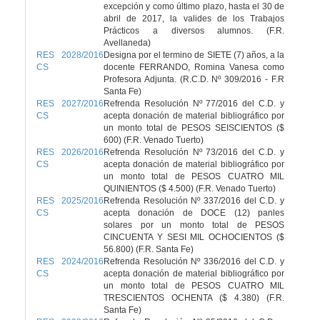
excepción y como último plazo, hasta el 30 de
abril de 2017, la valides de los Trabajos
Prácticos a diversos alumnos. (F.R.
Avellaneda)
RES 2028/2016
Designa por el termino de SIETE (7) años, a la
CS
docente FERRANDO, Romina Vanesa como
Profesora Adjunta. (R.C.D. Nº 309/2016 - F.R
Santa Fe)
RES 2027/2016
Refrenda Resolución Nº 77/2016 del C.D. y
CS
acepta donación de material bibliográfico por
un monto total de PESOS SEISCIENTOS ($
600) (F.R. Venado Tuerto)
RES 2026/2016
Refrenda Resolución Nº 73/2016 del C.D. y
CS
acepta donación de material bibliográfico por
un monto total de PESOS CUATRO MIL
QUINIENTOS ($ 4.500) (F.R. Venado Tuerto)
RES 2025/2016
Refrenda Resolución Nº 337/2016 del C.D. y
CS
acepta donación de DOCE (12) panles
solares por un monto total de PESOS
CINCUENTA Y SESI MIL OCHOCIENTOS ($
56.800) (F.R. Santa Fe)
RES 2024/2016
Refrenda Resolución Nº 336/2016 del C.D. y
CS
acepta donación de material bibliográfico por
un monto total de PESOS CUATRO MIL
TRESCIENTOS OCHENTA ($ 4.380) (F.R.
Santa Fe)