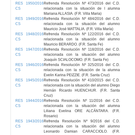
RES 1950/2016
Refrenda Resolución Nº 473/2016 del C.D.
CS
relacionada con la situación de l alumna
Mariana ALLASIA. (F.R. Villa Maria)
RES 1949/2016
Refrenda Resolución Nº 484/2016 del C.D.
CS
relacionada con la situación del alumno
Mauricio José MATTALIA. (F.R. Villa María)
RES 1948/2016
Refrenda Resolución Nº 122/2016 del C.D.
CS
relacionada con la situación del alumno
Mauricio BERARDO. (F.R. Santa Fe)
RES 1947/2016
Refrenda Resolución Nº 118/2016 del C.D.
CS
relacionada con la situación del alumno
Joaquín SCIALOCOMO. (F.R. Santa Fe)
RES 1946/2016
Refrenda Resolución Nº 325/2016 del C.D.
CS
relacionada con la situación de la alumna
Evelin Karina PEIZZIE. (F.R. Santa Cruz)
RES 1945/2016
Refrenda Resolución Nº 410/2015 del C.D.
CS
relacionada con la situación del alumno Diego
Hernán Ricardo HUENCHUR. (F.R. Santa
Cruz)
RES 1944/2016
Refrenda Resolución Nº 11/2016 del C.D.
CS
relacionada con la situación del alumna
Liliana Evelina ORE ALCÁNTARA. (F.R.
Rosario)
RES 1943/2016
Refrenda Resolución Nº 9/2016 del C.D.
CS
relacionada con la situación del alumno
Leonardo Damian CARACCIOLO. (F.R.