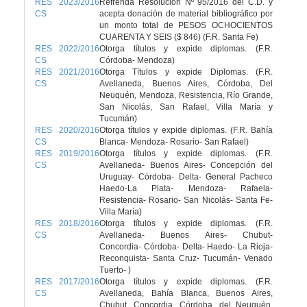
RES 2023/2016
Refrenda Resolución Nº 95/2016 del C.D. y
CS
acepta donación de material bibliográfico por
un monto total de PESOS OCHOCIENTOS
CUARENTA Y SEIS ($ 846) (F.R. Santa Fe)
RES 2022/2016
Otorga títulos y expide diplomas. (F.R.
CS
Córdoba- Mendoza)
RES 2021/2016
Otorga Títulos y expide Diplomas. (F.R.
CS
Avellaneda, Buenos Aires, Córdoba, Del
Neuquén, Mendoza, Resistencia, Río Grande,
San Nicolás, San Rafael, Villa María y
Tucumán)
RES 2020/2016
Otorga títulos y expide diplomas. (F.R. Bahía
CS
Blanca- Mendoza- Rosario- San Rafael)
RES 2019/2016
Otorga títulos y expide diplomas. (F.R.
CS
Avellaneda- Buenos Aires- Concepción del
Uruguay- Córdoba- Delta- General Pacheco
Haedo-La Plata- Mendoza- Rafaela-
Resistencia- Rosario- San Nicolás- Santa Fe-
Villa María)
RES 2018/2016
Otorga títulos y expide diplomas. (F.R.
CS
Avellaneda- Buenos Aires- Chubut-
Concordia- Córdoba- Delta- Haedo- La Rioja-
Reconquista- Santa Cruz- Tucumán- Venado
Tuerto- )
RES 2017/2016
Otorga títulos y expide diplomas. (F.R.
CS
Avellaneda, Bahía Blanca, Buenos Aires,
Chubut, Concordia, Córdoba, del Neuquén,