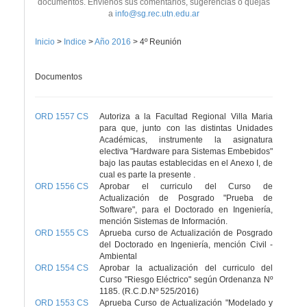
documentos. Envíenos sus comentarios, sugerencias o quejas
a
info@sg.rec.utn.edu.ar
Inicio
>
Indice
>
Año 2016
>
4º Reunión
Documentos
ORD 1557 CS
Autoriza a la Facultad Regional Villa Maria
para que, junto con las distintas Unidades
Académicas, instrumente la asignatura
electiva "Hardware para Sistemas Embebidos"
bajo las pautas establecidas en el Anexo I, de
cual es parte la presente .
ORD 1556 CS
Aprobar el curriculo del Curso de
Actualización de Posgrado "Prueba de
Software", para el Doctorado en Ingeniería,
mención Sistemas de Información.
ORD 1555 CS
Aprueba curso de Actualización de Posgrado
del Doctorado en Ingeniería, mención Civil -
Ambiental
ORD 1554 CS
Aprobar la actualización del curriculo del
Curso "Riesgo Eléctrico" según Ordenanza Nº
1185. (R.C.D.Nº 525/2016)
ORD 1553 CS
Aprueba Curso de Actualización "Modelado y