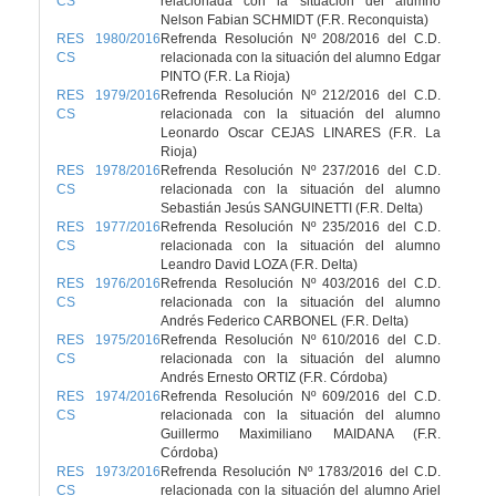
CS
relacionada con la situación del alumno
Nelson Fabian SCHMIDT (F.R. Reconquista)
RES 1980/2016
Refrenda Resolución Nº 208/2016 del C.D.
CS
relacionada con la situación del alumno Edgar
PINTO (F.R. La Rioja)
RES 1979/2016
Refrenda Resolución Nº 212/2016 del C.D.
CS
relacionada con la situación del alumno
Leonardo Oscar CEJAS LINARES (F.R. La
Rioja)
RES 1978/2016
Refrenda Resolución Nº 237/2016 del C.D.
CS
relacionada con la situación del alumno
Sebastián Jesús SANGUINETTI (F.R. Delta)
RES 1977/2016
Refrenda Resolución Nº 235/2016 del C.D.
CS
relacionada con la situación del alumno
Leandro David LOZA (F.R. Delta)
RES 1976/2016
Refrenda Resolución Nº 403/2016 del C.D.
CS
relacionada con la situación del alumno
Andrés Federico CARBONEL (F.R. Delta)
RES 1975/2016
Refrenda Resolución Nº 610/2016 del C.D.
CS
relacionada con la situación del alumno
Andrés Ernesto ORTIZ (F.R. Córdoba)
RES 1974/2016
Refrenda Resolución Nº 609/2016 del C.D.
CS
relacionada con la situación del alumno
Guillermo Maximiliano MAIDANA (F.R.
Córdoba)
RES 1973/2016
Refrenda Resolución Nº 1783/2016 del C.D.
CS
relacionada con la situación del alumno Ariel