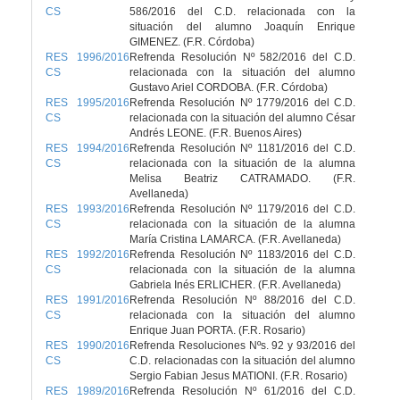
CS
586/2016 del C.D. relacionada con la
situación del alumno Joaquín Enrique
GIMENEZ. (F.R. Córdoba)
RES 1996/2016
Refrenda Resolución Nº 582/2016 del C.D.
CS
relacionada con la situación del alumno
Gustavo Ariel CORDOBA. (F.R. Córdoba)
RES 1995/2016
Refrenda Resolución Nº 1779/2016 del C.D.
CS
relacionada con la situación del alumno César
Andrés LEONE. (F.R. Buenos Aires)
RES 1994/2016
Refrenda Resolución Nº 1181/2016 del C.D.
CS
relacionada con la situación de la alumna
Melisa Beatriz CATRAMADO. (F.R.
Avellaneda)
RES 1993/2016
Refrenda Resolución Nº 1179/2016 del C.D.
CS
relacionada con la situación de la alumna
María Cristina LAMARCA. (F.R. Avellaneda)
RES 1992/2016
Refrenda Resolución Nº 1183/2016 del C.D.
CS
relacionada con la situación de la alumna
Gabriela Inés ERLICHER. (F.R. Avellaneda)
RES 1991/2016
Refrenda Resolución Nº 88/2016 del C.D.
CS
relacionada con la situación del alumno
Enrique Juan PORTA. (F.R. Rosario)
RES 1990/2016
Refrenda Resoluciones Nºs. 92 y 93/2016 del
CS
C.D. relacionadas con la situación del alumno
Sergio Fabian Jesus MATIONI. (F.R. Rosario)
RES 1989/2016
Refrenda Resolución Nº 61/2016 del C.D.