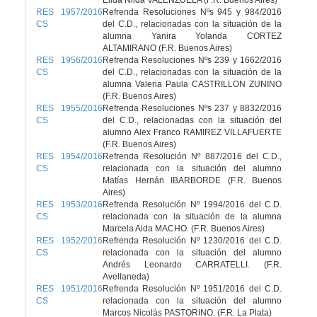
Elida Nilda VALENZUELA (F.R. Buenos Aires)
RES 1957/2016
Refrenda Resoluciones Nºs 945 y 984/2016
CS
del C.D., relacionadas con la situación de la
alumna Yanira Yolanda CORTEZ
ALTAMIRANO (F.R. Buenos Aires)
RES 1956/2016
Refrenda Resoluciones Nºs 239 y 1662/2016
CS
del C.D., relacionadas con la situación de la
alumna Valeria Paula CASTRILLON ZUNINO
(F.R. Buenos Aires)
RES 1955/2016
Refrenda Resoluciones Nºs 237 y 8832/2016
CS
del C.D., relacionadas con la situación del
alumno Alex Franco RAMIREZ VILLAFUERTE
(F.R. Buenos Aires)
RES 1954/2016
Refrenda Resolución Nº 887/2016 del C.D.,
CS
relacionada con la situación del alumno
Matías Hernán IBARBORDE (F.R. Buenos
Aires)
RES 1953/2016
Refrenda Resolución Nº 1994/2016 del C.D.
CS
relacionada con la situación de la alumna
Marcela Aida MACHO. (F.R. Buenos Aires)
RES 1952/2016
Refrenda Resolución Nº 1230/2016 del C.D.
CS
relacionada con la situación del alumno
Andrés Leonardo CARRATELLI. (F.R.
Avellaneda)
RES 1951/2016
Refrenda Resolución Nº 1951/2016 del C.D.
CS
relacionada con la situación del alumno
Marcos Nicolás PASTORINO. (F.R. La Plata)