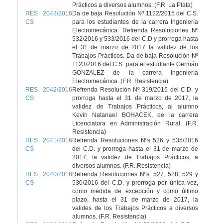
Prácticos a diversos alumnos. (F.R. La Plata)
RES 2043/2016
Da de baja Resolución Nº 1122/2015 del C.S.
CS
para los estudiantes de la carrera Ingeniería
Electromecánica. Refrenda Resoluciones Nº
532/2016 y 533/2016 del C.D y prorroga hasta
el 31 de marzo de 2017 la validez de los
Trabajos Prácticos. Da de baja Resolución Nº
1123/2016 del C.S. para el estudiante Germán
GONZALEZ de la carrera Ingeniería
Electromecánica. (F.R. Resistencia)
RES 2042/2016
Refrenda Resolución Nº 319/2016 del C.D. y
CS
prorroga hasta el 31 de marzo de 2017, la
validez de Trabajos Prácticos, al alumno
Kevin Natanael BOHACEK, de la carrera
Licenciatura en Administración Rural. (F.R.
Resistencia)
RES 2041/2016
Refrenda Resoluciones Nºs 526 y 535/2016
CS
del C.D. y prorroga hasta el 31 de marzo de
2017, la validez de Trabajos Prácticos, a
diversos alumnos. (F.R. Resistencia)
RES 2040/2016
Refrenda Resoluciones Nºs. 527, 528, 529 y
CS
530/2016 del C.D. y prorroga por única vez,
como medida de excepción y como último
plazo, hasta el 31 de marzo de 2017, la
valides de los Trabajos Prácticos a diversos
alumnos. (F.R. Resistencia)