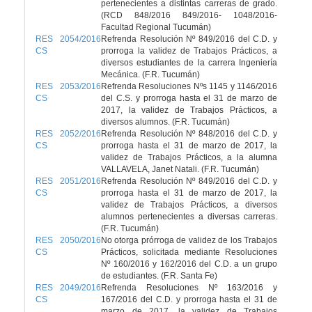
pertenecientes a distintas carreras de grado.
(RCD 848/2016 849/2016- 1048/2016-
Facultad Regional Tucumán)
RES 2054/2016
Refrenda Resolución Nº 849/2016 del C.D. y
CS
prorroga la validez de Trabajos Prácticos, a
diversos estudiantes de la carrera Ingeniería
Mecánica. (F.R. Tucumán)
RES 2053/2016
Refrenda Resoluciones Nºs 1145 y 1146/2016
CS
del C.S. y prorroga hasta el 31 de marzo de
2017, la validez de Trabajos Prácticos, a
diversos alumnos. (F.R. Tucumán)
RES 2052/2016
Refrenda Resolución Nº 848/2016 del C.D. y
CS
prorroga hasta el 31 de marzo de 2017, la
validez de Trabajos Prácticos, a la alumna
VALLAVELA, Janet Natali. (F.R. Tucumán)
RES 2051/2016
Refrenda Resolución Nº 849/2016 del C.D. y
CS
prorroga hasta el 31 de marzo de 2017, la
validez de Trabajos Prácticos, a diversos
alumnos pertenecientes a diversas carreras.
(F.R. Tucumán)
RES 2050/2016
No otorga prórroga de validez de los Trabajos
CS
Prácticos, solicitada mediante Resoluciones
Nº 160/2016 y 162/2016 del C.D. a un grupo
de estudiantes. (F.R. Santa Fe)
RES 2049/2016
Refrenda Resoluciones Nº 163/2016 y
CS
167/2016 del C.D. y prorroga hasta el 31 de
marzo de 2017, la validez de Trabajos