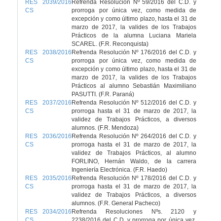
RES 2039/2016
Refrenda Resolución Nº 59/2016 del C.D. y
CS
prorroga por única vez, como medida de
excepción y como último plazo, hasta el 31 de
marzo de 2017, la valides de los Trabajos
Prácticos de la alumna Luciana Mariela
SCAREL. (F.R. Reconquista)
RES 2038/2016
Refrenda Resolución Nº 176/2016 del C.D. y
CS
prorroga por única vez, como medida de
excepción y como último plazo, hasta el 31 de
marzo de 2017, la valides de los Trabajos
Prácticos al alumno Sebastián Maximiliano
PASUTTI. (F.R. Paraná)
RES 2037/2016
Refrenda Resolución Nº 512/2016 del C.D. y
CS
prorroga hasta el 31 de marzo de 2017, la
validez de Trabajos Prácticos, a diversos
alumnos. (F.R. Mendoza)
RES 2036/2016
Refrenda Resolución Nº 264/2016 del C.D. y
CS
prorroga hasta el 31 de marzo de 2017, la
validez de Trabajos Prácticos, al alumno
FORLINO, Hernán Waldo, de la carrera
Ingeniería Electrónica. (F.R. Haedo)
RES 2035/2016
Refrenda Resolución Nº 178/2016 del C.D. y
CS
prorroga hasta el 31 de marzo de 2017, la
validez de Trabajos Prácticos, a diversos
alumnos. (F.R. General Pacheco)
RES 2034/2016
Refrenda Resoluciones Nºs. 2120 y
CS
2238/2016 del C.D. y prorroga por única vez,