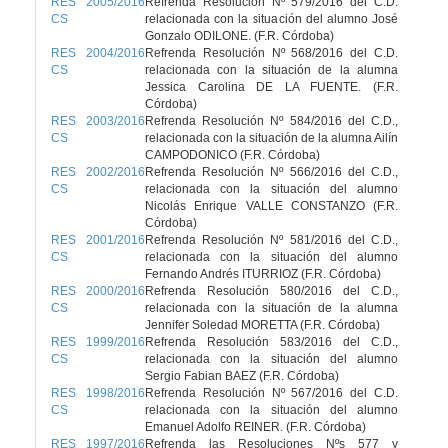
RES 2005/2016
Refrenda Resolución Nº 579/2016 del C.D.
CS
relacionada con la situación del alumno José
Gonzalo ODILONE. (F.R. Córdoba)
RES 2004/2016
Refrenda Resolución Nº 568/2016 del C.D.
CS
relacionada con la situación de la alumna
Jessica Carolina DE LA FUENTE. (F.R.
Córdoba)
RES 2003/2016
Refrenda Resolución Nº 584/2016 del C.D.,
CS
relacionada con la situación de la alumna Ailín
CAMPODONICO (F.R. Córdoba)
RES 2002/2016
Refrenda Resolución Nº 566/2016 del C.D.,
CS
relacionada con la situación del alumno
Nicolás Enrique VALLE CONSTANZO (F.R.
Córdoba)
RES 2001/2016
Refrenda Resolución Nº 581/2016 del C.D.,
CS
relacionada con la situación del alumno
Fernando Andrés ITURRIOZ (F.R. Córdoba)
RES 2000/2016
Refrenda Resolución 580/2016 del C.D.,
CS
relacionada con la situación de la alumna
Jennifer Soledad MORETTA (F.R. Córdoba)
RES 1999/2016
Refrenda Resolución 583/2016 del C.D.,
CS
relacionada con la situación del alumno
Sergio Fabian BAEZ (F.R. Córdoba)
RES 1998/2016
Refrenda Resolución Nº 567/2016 del C.D.
CS
relacionada con la situación del alumno
Emanuel Adolfo REINER. (F.R. Córdoba)
RES 1997/2016
Refrenda las Resoluciones Nºs 577 y