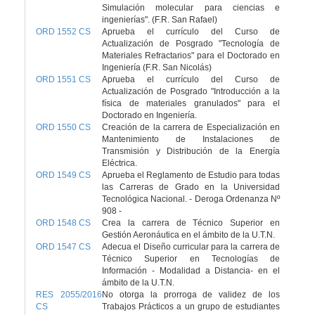
Simulación molecular para ciencias e
ingenierías". (F.R. San Rafael)
ORD 1552 CS
Aprueba el currículo del Curso de
Actualización de Posgrado "Tecnología de
Materiales Refractarios" para el Doctorado en
Ingeniería (F.R. San Nicolás)
ORD 1551 CS
Aprueba el currículo del Curso de
Actualización de Posgrado "Introducción a la
física de materiales granulados" para el
Doctorado en Ingeniería.
ORD 1550 CS
Creación de la carrera de Especialización en
Mantenimiento de Instalaciones de
Transmisión y Distribución de la Energía
Eléctrica.
ORD 1549 CS
Aprueba el Reglamento de Estudio para todas
las Carreras de Grado en la Universidad
Tecnológica Nacional. - Deroga Ordenanza Nº
908 -
ORD 1548 CS
Crea la carrera de Técnico Superior en
Gestión Aeronáutica en el ámbito de la U.T.N.
ORD 1547 CS
Adecua el Diseño curricular para la carrera de
Técnico Superior en Tecnologías de
Información - Modalidad a Distancia- en el
ámbito de la U.T.N.
RES 2055/2016
No otorga la prorroga de validez de los
CS
Trabajos Prácticos a un grupo de estudiantes