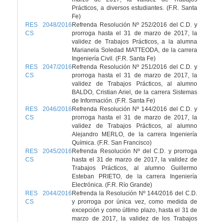
Prácticos, a diversos estudiantes. (F.R. Santa
Fe)
RES 2048/2016
Refrenda Resolución Nº 252/2016 del C.D. y
CS
prorroga hasta el 31 de marzo de 2017, la
validez de Trabajos Prácticos, a la alumna
Marianela Soledad MATTEODA, de la carrera
Ingeniería Civil. (F.R. Santa Fe)
RES 2047/2016
Refrenda Resolución Nº 251/2016 del C.D. y
CS
prorroga hasta el 31 de marzo de 2017, la
validez de Trabajos Prácticos, al alumno
BALDO, Cristian Ariel, de la carrera Sistemas
de Información. (F.R. Santa Fe)
RES 2046/2016
Refrenda Resolución Nº 144/2016 del C.D. y
CS
prorroga hasta el 31 de marzo de 2017, la
validez de Trabajos Prácticos, al alumno
Alejandro MERLO, de la carrera Ingeniería
Química. (F.R. San Francisco)
RES 2045/2016
Refrenda Resolución Nº del C.D. y prorroga
CS
hasta el 31 de marzo de 2017, la validez de
Trabajos Prácticos, al alumno Guillermo
Esteban PRIETO, de la carrera Ingeniería
Electrónica. (F.R. Río Grande)
RES 2044/2016
Refrenda la Resolución Nº 144/2016 del C.D.
CS
y prorroga por única vez, como medida de
excepción y como último plazo, hasta el 31 de
marzo de 2017, la validez de los Trabajos