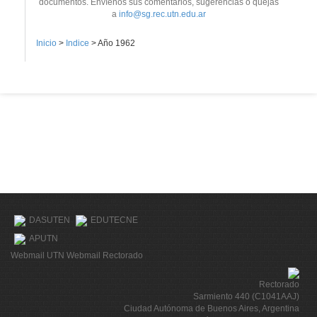
documentos. Envíenos sus comentarios, sugerencias o quejas
a
info@sg.rec.utn.edu.ar
Inicio
>
Indice
>
Año 1962
DASUTEN
EDUTECNE
APUTN
Webmail UTN
Webmail Rectorado
Rectorado
Sarmiento 440 (C1041AAJ)
Ciudad Autónoma de Buenos Aires, Argentina