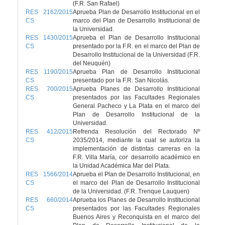
(F.R. San Rafael)
RES 2162/2015
Aprueba Plan de Desarrollo Institucional en el
CS
marco del Plan de Desarrollo Institucional de
la Universidad.
RES 1430/2015
Aprueba el Plan de Desarrollo Institucional
CS
presentado por la F.R. en el marco del Plan de
Desarrollo Institucional de la Universidad (F.R.
del Neuquén)
RES 1190/2015
Aprueba Plan de Desarrollo Institucional
CS
presentado por la F.R. San Nicolás.
RES 700/2015
Aprueba Planes de Desarrollo Institucional
CS
presentados por las Facultades Regionales
General Pacheco y La Plata en el marco del
Plan de Desarrollo Institucional de la
Universidad.
RES 412/2015
Refrenda Resolución del Rectorado Nº
CS
2035/2014, mediante la cual se autoriza la
implementación de distintas carreras en la
F.R. Villa María, con desarrollo académico en
la Unidad Académica Mar del Plata.
RES 1566/2014
Aprueba el Plan de Desarrollo Institucional, en
CS
el marco del Plan de Desarrollo Institucional
de la Universidad. (F.R. Trenque Lauquen)
RES 660/2014
Aprueba los Planes de Desarrollo Institucional
CS
presentados por las Facultades Regionales
Buenos Aires y Reconquista en el marco del