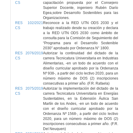
CS
capacitación propuesta por el Consejero
Superior Docente, ingeniero Rubén Darío
Egea,sobre Desarrollo Sostenibles para las
Organizaciones.
RES 102/2021
Reconoce a la RED UTN ODS 2030 y el
CS
trabajo realizado desde su creación y declara
a la RED UTN ODS 2030 como ámbito de
consulta para la Comisión de Seguimiento del
“Programa para el Desarrollo Sostenible
2030” aprobado por Ordenanza N° 1800.
RES 2076/2019
Autorizar la continuidad del dictado de la
CS
carrera Tecnicatura Universitaria en Industrias
Alimentarias, -en un todo de acuerdo con el
diseño curricular aprobado por la Ordenanza
Nº 938-, a partir del ciclo lectivo 2020, para un
número máximo de DOS (2) inscripciones
consecutivas a primer año. (F.R. Rafaela)
RES 2075/2019
Autorizar la implementación del dictado de la
CS
carrera Tecnicatura Universitaria en Energías
Sustentables, en la Extensión Áulica San
Martín de los Andes, -en un todo de acuerdo
con el diseño curricular aprobado por la
Ordenanza Nº 1568-, a partir del ciclo lectivo
2020, para un número máximo de DOS (2)
inscripciones consecutivas a primer año. (F.R.
Del Neuquen)