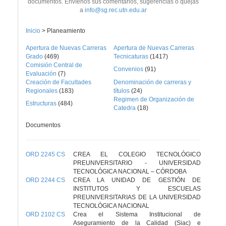
documentos. Envíenos sus comentarios, sugerencias o quejas
a
info@sg.rec.utn.edu.ar
Inicio
>
Planeamiento
Apertura de Nuevas Carreras
Apertura de Nuevas Carreras
Grado
(469)
Tecnicaturas
(1417)
Comisión Central de
Convenios
(91)
Evaluación
(7)
Creación de Facultades
Denominación de carreras y
Regionales
(183)
títulos
(24)
Regimen de Organización de
Estructuras
(484)
Catedra
(18)
Documentos
ORD 2245 CS
CREA EL COLEGIO TECNOLÓGICO
PREUNIVERSITARIO - UNIVERSIDAD
TECNOLÓGICA NACIONAL – CÓRDOBA
ORD 2244 CS
CREA LA UNIDAD DE GESTIÓN DE
INSTITUTOS Y ESCUELAS
PREUNIVERSITARIAS DE LA UNIVERSIDAD
TECNOLÓGICA NACIONAL
ORD 2102 CS
Crea el Sistema Institucional de
Aseguramiento de la Calidad (Siac) e