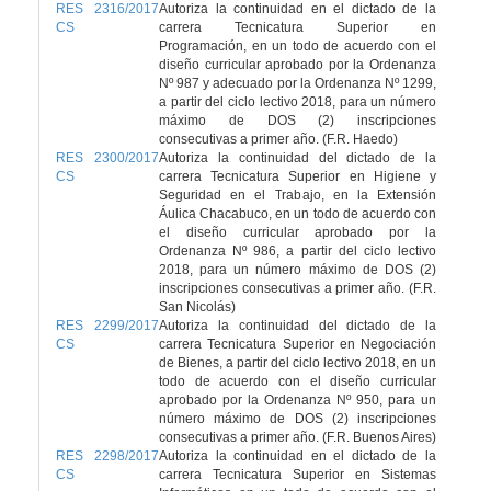
RES 2316/2017
Autoriza la continuidad en el dictado de la
CS
carrera Tecnicatura Superior en
Programación, en un todo de acuerdo con el
diseño curricular aprobado por la Ordenanza
Nº 987 y adecuado por la Ordenanza Nº 1299,
a partir del ciclo lectivo 2018, para un número
máximo de DOS (2) inscripciones
consecutivas a primer año. (F.R. Haedo)
RES 2300/2017
Autoriza la continuidad del dictado de la
CS
carrera Tecnicatura Superior en Higiene y
Seguridad en el Trabajo, en la Extensión
Áulica Chacabuco, en un todo de acuerdo con
el diseño curricular aprobado por la
Ordenanza Nº 986, a partir del ciclo lectivo
2018, para un número máximo de DOS (2)
inscripciones consecutivas a primer año. (F.R.
San Nicolás)
RES 2299/2017
Autoriza la continuidad del dictado de la
CS
carrera Tecnicatura Superior en Negociación
de Bienes, a partir del ciclo lectivo 2018, en un
todo de acuerdo con el diseño curricular
aprobado por la Ordenanza Nº 950, para un
número máximo de DOS (2) inscripciones
consecutivas a primer año. (F.R. Buenos Aires)
RES 2298/2017
Autoriza la continuidad en el dictado de la
CS
carrera Tecnicatura Superior en Sistemas