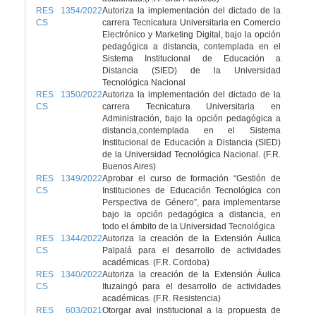
RES 1354/2022
Autoriza la implementación del dictado de la
CS
carrera Tecnicatura Universitaria en Comercio
Electrónico y Marketing Digital, bajo la opción
pedagógica a distancia, contemplada en el
Sistema Institucional de Educación a
Distancia (SIED) de la Universidad
Tecnológica Nacional
RES 1350/2022
Autoriza la implementación del dictado de la
CS
carrera Tecnicatura Universitaria en
Administración, bajo la opción pedagógica a
distancia,contemplada en el Sistema
Institucional de Educación a Distancia (SIED)
de la Universidad Tecnológica Nacional. (F.R.
Buenos Aires)
RES 1349/2022
Aprobar el curso de formación “Gestión de
CS
Instituciones de Educación Tecnológica con
Perspectiva de Género”, para implementarse
bajo la opción pedagógica a distancia, en
todo el ámbito de la Universidad Tecnológica
RES 1344/2022
Autoriza la creación de la Extensión Áulica
CS
Palpalá para el desarrollo de actividades
académicas. (F.R. Cordoba)
RES 1340/2022
Autoriza la creación de la Extensión Áulica
CS
Ituzaingó para el desarrollo de actividades
académicas. (F.R. Resistencia)
RES 603/2021
Otorgar aval institucional a la propuesta de