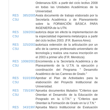
Ordenanza 826- a partir del ciclo lectivo 2008
en todas las Unidades Académicas de la
Universidad.
RES 385/2005
Avala documento de trabajo elaborado por la
CSU
Secretaría Académica y de Planeamiento
sobre la FORMACIÓN BÁSICA PARA
INGENIERÍA de la UTN.
RES 328/2003
autoriza dejar sin efecto la implementacion de
CSU
la especialidad ingenieria metalurgica a partir
del ciclo lectivo 2003. (F.R. Buenos Aires).
RES 325/2003
autoriaza extensión de la artículación por un
CSU
año de la carrera profesorado universitario de
tecnología y realiza una nueva inscripción en
el 2003 a primer año (F.R. Mendoza).
RES 1008/2001
Encomienda a la Secretaría Académica y de
CSU
Planeamiento de la U.T.N. la ejecución y
coordinación del Programa " Desarrollo
Académico de las Carreras de Grado."
RES 910/1999
Aprobar el Plan de Actividades para la
CSU
elaboración del Proyecto Institucional de
Universidad.
RES 735/1997
Aprueba documentos titulados "Criterios que
CSU
Orientan el Desarrollo de la Educación de
Posgrado en la U.T.N." y "Criterios que
Orientan la Formación de Grado en la U.T.N."
RES 343/1997
Aprueba Marco Institucional de Evaluación