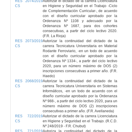
RES 2074/2019
Autorizar el dictado de la carrera Licenciatura
CS
en Higiene y Seguridad en el Trabajo -Ciclo
de Complementación Curricular-, de acuerdo
con el diseño curricular aprobado por la
Ordenanza Nº 1108 y adecuado por la
Ordenanza Nº 1687, para dos cohortes
consecutivas, a partir del ciclo lectivo 2020.
(F.R. La Rioja)
RES 2073/2019
Autorizar la continuidad del dictado de la
CS
carrera Tecnicatura Universitaria en Material
Rodante Ferroviario, -en un todo de acuerdo
con el diseño curricular aprobado por la
Ordenanza Nº 1334-, a partir del ciclo lectivo
2020, para un número máximo de DOS (2)
inscripciones consecutivas a primer año. (F.R.
Haedo)
RES 2068/2019
Autorizar la continuidad del dictado de la
CS
carrera Tecnicatura Universitaria en Sistemas
Informáticos, -en un todo de acuerdo con el
diseño curricular aprobado por la Ordenanza
Nº 988-, a partir del ciclo lectivo 2020, para un
número máximo de DOS (2) inscripciones
consecutivas a primer año. (F.R. Avellaneda)
RES 722/2019
Autorizar el dictado de la carrera Licenciatura
CS
en Higiene y Seguridad en el Trabajo. (R.C.D.
Nº 248/2019 - F.R. Chubut)
RES 721/2019
Autoriza la continuidad del dictado de la