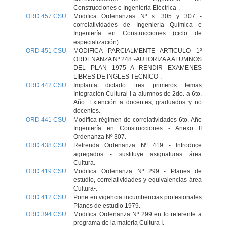
Construcciones e Ingeniería Eléctrica-.
ORD 457 CSU
Modifica Ordenanzas Nº s. 305 y 307 -
correlatividades de Ingeniería Química e
Ingeniería en Construcciones (ciclo de
especialización)
ORD 451 CSU
MODIFICA PARCIALMENTE ARTICULO 1º
ORDENANZA Nº 248 -AUTORIZA A ALUMNOS
DEL PLAN 1975 A RENDIR EXAMENES
LIBRES DE INGLES TECNICO-.
ORD 442 CSU
Implanta dictado tres primeros temas
Integración Cultural I a alumnos de 2do. a 6to.
Año. Extención a docentes, graduados y no
docentes.
ORD 441 CSU
Modifica régimen de correlatividades 6to. Año
Ingeniería en Construcciones - Anexo II
Ordenanza Nº 307.
ORD 438 CSU
Refrenda Ordenanza Nº 419 - Introduce
agregados - sustituye asignaturas área
Cultura.
ORD 419 CSU
Modifica Ordenanza Nº 299 - Planes de
estudio, correlatividades y equivalencias área
Cultura-.
ORD 412 CSU
Pone en vigencia incumbencias profesionales
Planes de estudio 1979.
ORD 394 CSU
Modifica Ordenanza Nº 299 en lo referente a
programa de la materia Cultura I.