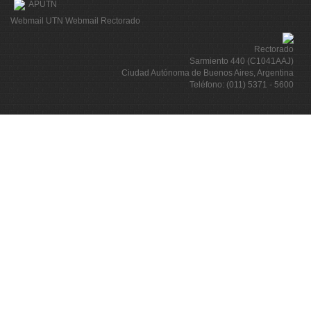
APUTN
Webmail UTN
Webmail Rectorado
Rectorado
Sarmiento 440 (C1041AAJ)
Ciudad Autónoma de Buenos Aires, Argentina
Teléfono: (011) 5371 - 5600