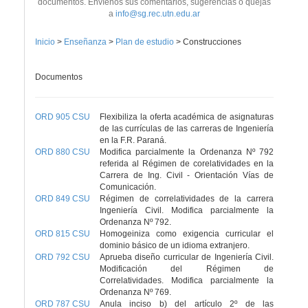
documentos. Envíenos sus comentarios, sugerencias o quejas
a
info@sg.rec.utn.edu.ar
Inicio
>
Enseñanza
>
Plan de estudio
>
Construcciones
Documentos
ORD 905 CSU
Flexibiliza la oferta académica de asignaturas
de las currículas de las carreras de Ingeniería
en la F.R. Paraná.
ORD 880 CSU
Modifica parcialmente la Ordenanza Nº 792
referida al Régimen de corelatividades en la
Carrera de Ing. Civil - Orientación Vías de
Comunicación.
ORD 849 CSU
Régimen de correlatividades de la carrera
Ingeniería Civil. Modifica parcialmente la
Ordenanza Nº 792.
ORD 815 CSU
Homogeiniza como exigencia curricular el
dominio básico de un idioma extranjero.
ORD 792 CSU
Aprueba diseño curricular de Ingeniería Civil.
Modificación del Régimen de
Correlatividades. Modifica parcialmente la
Ordenanza Nº 769.
ORD 787 CSU
Anula inciso b) del artículo 2º de las