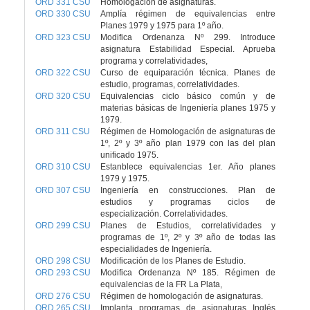
ORD 331 CSU
Homologación de asignaturas.
ORD 330 CSU
Amplía régimen de equivalencias entre
Planes 1979 y 1975 para 1º año.
ORD 323 CSU
Modifica Ordenanza Nº 299. Introduce
asignatura Estabilidad Especial. Aprueba
programa y correlatividades,
ORD 322 CSU
Curso de equiparación técnica. Planes de
estudio, programas, correlatividades.
ORD 320 CSU
Equivalencias ciclo básico común y de
materias básicas de Ingeniería planes 1975 y
1979.
ORD 311 CSU
Régimen de Homologación de asignaturas de
1º, 2º y 3º año plan 1979 con las del plan
unificado 1975.
ORD 310 CSU
Estanblece equivalencias 1er. Año planes
1979 y 1975.
ORD 307 CSU
Ingeniería en construcciones. Plan de
estudios y programas ciclos de
especialización. Correlatividades.
ORD 299 CSU
Planes de Estudios, correlatividades y
programas de 1º, 2º y 3º año de todas las
especialidades de Ingeniería.
ORD 298 CSU
Modificación de los Planes de Estudio.
ORD 293 CSU
Modifica Ordenanza Nº 185. Régimen de
equivalencias de la FR La Plata,
ORD 276 CSU
Régimen de homologación de asignaturas.
ORD 265 CSU
Implanta programas de asignaturas Inglés