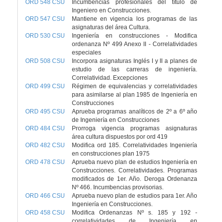
ORD 548 CSU
Incumbencias profesionales del título de
Ingeniero en Construcciones.
ORD 547 CSU
Mantiene en vigencia los programas de las
asignaturas del área Cultura.
ORD 530 CSU
Ingeniería en construcciones - Modifica
ordenanza Nº 499 Anexo II - Correlatividades
especiales
ORD 508 CSU
Incorpora asignaturas Inglés I y II a planes de
estudio de las carreras de ingeniería.
Correlatividad. Excepciones
ORD 499 CSU
Régimen de equivalencias y correlatividades
para asimilarse al plan 1985 de Ingeniería en
Construcciones
ORD 495 CSU
Aprueba programas analíticos de 2º a 6º año
de Ingeniería en Construcciones
ORD 484 CSU
Prorroga vigencia programas asignaturas
área cultura dispuestos por ord 419
ORD 482 CSU
Modifica ord 185. Correlatividades Ingeniería
en construcciones plan 1975
ORD 478 CSU
Aprueba nuevo plan de estudios Ingeniería en
Construcciones. Correlatividades. Programas
modificados de 1er. Año. Deroga Ordenanza
Nº 466. Incumbencias provisorias.
ORD 466 CSU
Aprueba nuevo plan de estudios para 1er. Año
Ingeniería en Construcciones.
ORD 458 CSU
Modifica Ordenanzas Nº s. 185 y 192 -
correlatividades de Ingeniería en