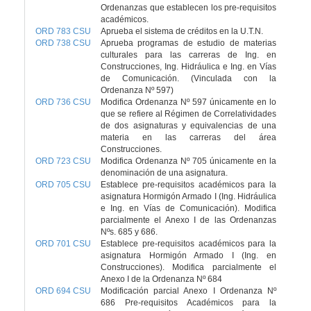
Ordenanzas que establecen los pre-requisitos
académicos.
ORD 783 CSU
Aprueba el sistema de créditos en la U.T.N.
ORD 738 CSU
Aprueba programas de estudio de materias
culturales para las carreras de Ing. en
Construcciones, Ing. Hidráulica e Ing. en Vías
de Comunicación. (Vinculada con la
Ordenanza Nº 597)
ORD 736 CSU
Modifica Ordenanza Nº 597 únicamente en lo
que se refiere al Régimen de Correlatividades
de dos asignaturas y equivalencias de una
materia en las carreras del área
Construcciones.
ORD 723 CSU
Modifica Ordenanza Nº 705 únicamente en la
denominación de una asignatura.
ORD 705 CSU
Establece pre-requisitos académicos para la
asignatura Hormigón Armado I (Ing. Hidráulica
e Ing. en Vías de Comunicación). Modifica
parcialmente el Anexo I de las Ordenanzas
Nºs. 685 y 686.
ORD 701 CSU
Establece pre-requisitos académicos para la
asignatura Hormigón Armado I (Ing. en
Construcciones). Modifica parcialmente el
Anexo I de la Ordenanza Nº 684
ORD 694 CSU
Modificación parcial Anexo I Ordenanza Nº
686 Pre-requisitos Académicos para la