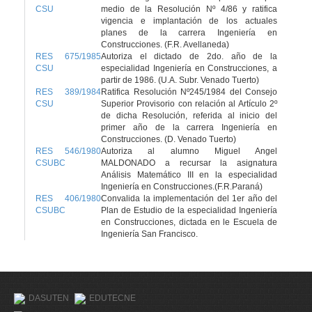
CSU
medio de la Resolución Nº 4/86 y ratifica
vigencia e implantación de los actuales
planes de la carrera Ingeniería en
Construcciones. (F.R. Avellaneda)
RES 675/1985
Autoriza el dictado de 2do. año de la
CSU
especialidad Ingeniería en Construcciones, a
partir de 1986. (U.A. Subr. Venado Tuerto)
RES 389/1984
Ratifica Resolución Nº245/1984 del Consejo
CSU
Superior Provisorio con relación al Artículo 2º
de dicha Resolución, referida al inicio del
primer año de la carrera Ingeniería en
Construcciones. (D. Venado Tuerto)
RES 546/1980
Autoriza al alumno Miguel Angel
CSUBC
MALDONADO a recursar la asignatura
Análisis Matemático III en la especialidad
Ingeniería en Construcciones.(F.R.Paraná)
RES 406/1980
Convalida la implementación del 1er año del
CSUBC
Plan de Estudio de la especialidad Ingeniería
en Construcciones, dictada en le Escuela de
Ingeniería San Francisco.
DASUTEN
EDUTECNE