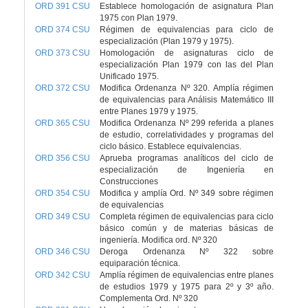
ORD 391 CSU
Establece homologación de asignatura Plan
1975 con Plan 1979.
ORD 374 CSU
Régimen de equivalencias para ciclo de
especialización (Plan 1979 y 1975).
ORD 373 CSU
Homologación de asignaturas ciclo de
especialización Plan 1979 con las del Plan
Unificado 1975.
ORD 372 CSU
Modifica Ordenanza Nº 320. Amplía régimen
de equivalencias para Análisis Matemático III
entre Planes 1979 y 1975.
ORD 365 CSU
Modifica Ordenanza Nº 299 referida a planes
de estudio, correlatividades y programas del
ciclo básico. Establece equivalencias.
ORD 356 CSU
Aprueba programas analíticos del ciclo de
especialización de Ingeniería en
Construcciones
ORD 354 CSU
Modifica y amplía Ord. Nº 349 sobre régimen
de equivalencias
ORD 349 CSU
Completa régimen de equivalencias para ciclo
básico común y de materias básicas de
ingeniería. Modifica ord. Nº 320
ORD 346 CSU
Deroga Ordenanza Nº 322 sobre
equiparación técnica.
ORD 342 CSU
Amplía régimen de equivalencias entre planes
de estudios 1979 y 1975 para 2º y 3º año.
Complementa Ord. Nº 320