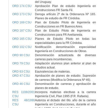
del Uruguay.
ORD 174 CSU
Aprobación Plan de estudio Ingeniería en
Construcciones FR Santa Fé.
ORD 173 CSU
Deroga artículo 2º de la Ordenanza Nº 165.
Planes de estudio de FR Córdoba.
ORD 169 CSU
Plan de Estudio Piloto de Ingeniería en
Construcciones en FR Buenos Aires.
ORD 167 CSU
Plan de Estudio Piloto de Ingeniería en
Construcciones para FR Avellaneda.
ORD 165 CSU
Planes de Estudio Piloto en todas las
especialidades para la FR Córdoba.
ORD 102 CSU
Nodificación denominación especialidad
Ingeniería en Construcciones de Obras.
ORD 90 CSU
Denominación actualizada de diversas
carreras para incumbencias.
ORD 79 CSU
Adaptación alumnos plan anterior al plan de
estudios actual.
ORD 63 CSU
Equivalencias de materias.
ORD 47 CSU
Aprobación de planes de estudio. Supresión
de carreras (Modifica la Ordenanza Nº 46).
ORD 46 CSU
Denominación de carreras y aprobación de
planes de estudio.
RES 1108/2001
Incorpora materias electivas a la carrera
CSU
Ingeniería Civil, Plan 1995 (F.R. Rafaela).
RES 48/1990
Autoriza el dictado del 6to. año de la carrera
CSU
Ingeniería en Construcciones, durante el año