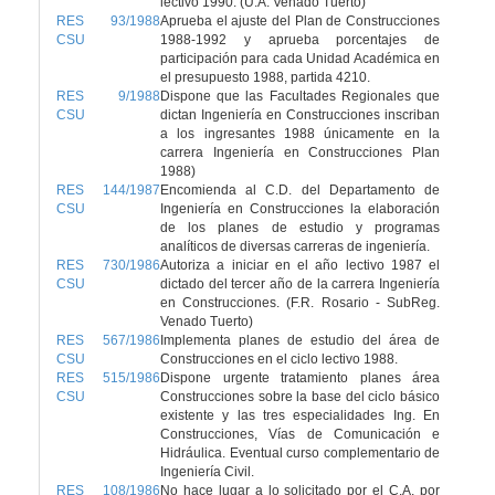
lectivo 1990. (U.A. Venado Tuerto)
RES 93/1988
Aprueba el ajuste del Plan de Construcciones
CSU
1988-1992 y aprueba porcentajes de
participación para cada Unidad Académica en
el presupuesto 1988, partida 4210.
RES 9/1988
Dispone que las Facultades Regionales que
CSU
dictan Ingeniería en Construcciones inscriban
a los ingresantes 1988 únicamente en la
carrera Ingeniería en Construcciones Plan
1988)
RES 144/1987
Encomienda al C.D. del Departamento de
CSU
Ingeniería en Construcciones la elaboración
de los planes de estudio y programas
analíticos de diversas carreras de ingeniería.
RES 730/1986
Autoriza a iniciar en el año lectivo 1987 el
CSU
dictado del tercer año de la carrera Ingeniería
en Construcciones. (F.R. Rosario - SubReg.
Venado Tuerto)
RES 567/1986
Implementa planes de estudio del área de
CSU
Construcciones en el ciclo lectivo 1988.
RES 515/1986
Dispone urgente tratamiento planes área
CSU
Construcciones sobre la base del ciclo básico
existente y las tres especialidades Ing. En
Construcciones, Vías de Comunicación e
Hidráulica. Eventual curso complementario de
Ingeniería Civil.
RES 108/1986
No hace lugar a lo solicitado por el C.A. por