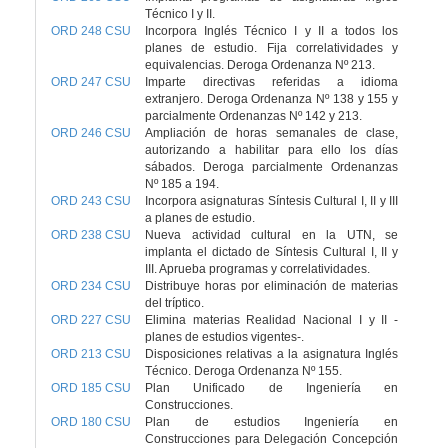
Técnico I y II.
ORD 248 CSU
Incorpora Inglés Técnico I y II a todos los
planes de estudio. Fija correlatividades y
equivalencias. Deroga Ordenanza Nº 213.
ORD 247 CSU
Imparte directivas referidas a idioma
extranjero. Deroga Ordenanza Nº 138 y 155 y
parcialmente Ordenanzas Nº 142 y 213.
ORD 246 CSU
Ampliación de horas semanales de clase,
autorizando a habilitar para ello los días
sábados. Deroga parcialmente Ordenanzas
Nº 185 a 194.
ORD 243 CSU
Incorpora asignaturas Síntesis Cultural I, II y III
a planes de estudio.
ORD 238 CSU
Nueva actividad cultural en la UTN, se
implanta el dictado de Síntesis Cultural I, II y
III. Aprueba programas y correlatividades.
ORD 234 CSU
Distribuye horas por eliminación de materias
del tríptico.
ORD 227 CSU
Elimina materias Realidad Nacional I y II -
planes de estudios vigentes-.
ORD 213 CSU
Disposiciones relativas a la asignatura Inglés
Técnico. Deroga Ordenanza Nº 155.
ORD 185 CSU
Plan Unificado de Ingeniería en
Construcciones.
ORD 180 CSU
Plan de estudios Ingeniería en
Construcciones para Delegación Concepción