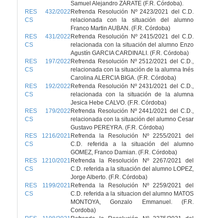
Samuel Alejandro ZÁRATE (F.R. Córdoba).
RES 432/2022
Refrenda Resolución Nº 2423/2021 del C.D.
CS
relacionada con la situación del alumno
Franco Martin AUBAN. (F.R. Córdoba)
RES 431/2022
Refrenda Resolución Nº 2415/2021 del C.D.
CS
relacionada con la situación del alumno Enzo
Agustín GARCIA CARDINALI. (F.R. Córdoba)
RES 197/2022
Refrenda Resolución Nº 2512/2021 del C.D.,
CS
relacionada con la situación de la alumna Inés
Carolina ALERCIA BIGA. (F.R. Córdoba)
RES 192/2022
Refrenda Resolución Nº 2431/2021 del C.D.,
CS
relacionada con la situación de la alumna
Jesica Hebe CALVO. (F.R. Córdoba)
RES 179/2022
Refrenda Resolución Nº 2441/2021 del C.D.,
CS
relacionada con la situación del alumno Cesar
Gustavo PEREYRA. (F.R. Córdoba)
RES 1216/2021
Refrenda la Resolución Nº 2255/2021 del
CS
C.D. referida a la situación del alumno
GOMEZ, Franco Damian. (F.R. Córdoba)
RES 1210/2021
Refrenda la Resolución Nº 2267/2021 del
CS
C.D. referida a la situación del alumno LOPEZ,
Jorge Alberto. (F.R. Córdoba)
RES 1199/2021
Refrenda la Resolución Nº 2259/2021 del
CS
C.D. referida a la situacion del alumno MATOS
MONTOYA, Gonzalo Emmanuel. (F.R.
Cordoba)