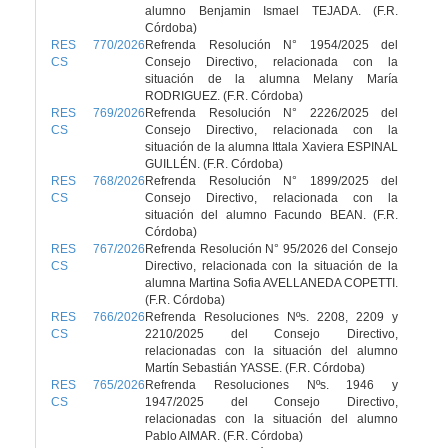
alumno Benjamin Ismael TEJADA. (F.R.
Córdoba)
RES 770/2026
Refrenda Resolución N° 1954/2025 del
CS
Consejo Directivo, relacionada con la
situación de la alumna Melany María
RODRIGUEZ. (F.R. Córdoba)
RES 769/2026
Refrenda Resolución N° 2226/2025 del
CS
Consejo Directivo, relacionada con la
situación de la alumna Ittala Xaviera ESPINAL
GUILLÉN. (F.R. Córdoba)
RES 768/2026
Refrenda Resolución N° 1899/2025 del
CS
Consejo Directivo, relacionada con la
situación del alumno Facundo BEAN. (F.R.
Córdoba)
RES 767/2026
Refrenda Resolución N° 95/2026 del Consejo
CS
Directivo, relacionada con la situación de la
alumna Martina Sofia AVELLANEDA COPETTI.
(F.R. Córdoba)
RES 766/2026
Refrenda Resoluciones Nºs. 2208, 2209 y
CS
2210/2025 del Consejo Directivo,
relacionadas con la situación del alumno
Martín Sebastián YASSE. (F.R. Córdoba)
RES 765/2026
Refrenda Resoluciones Nºs. 1946 y
CS
1947/2025 del Consejo Directivo,
relacionadas con la situación del alumno
Pablo AIMAR. (F.R. Córdoba)