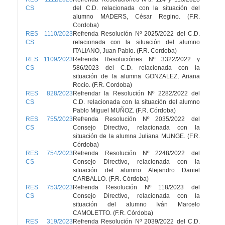
CS
del C.D. relacionada con la situación del
alumno MADERS, César Regino. (F.R.
Cordoba)
RES 1110/2023
Refrenda Resolución Nº 2025/2022 del C.D.
CS
relacionada con la situación del alumno
ITALIANO, Juan Pablo. (F.R. Cordoba)
RES 1109/2023
Refrenda Resoluciónes Nº 3322/2022 y
CS
586/2023 del C.D. relacionada con la
situación de la alumna GONZALEZ, Ariana
Rocio. (F.R. Cordoba)
RES 828/2023
Refrendar la Resolución Nº 2282/2022 del
CS
C.D. relacionada con la situación del alumno
Pablo Miguel MUÑOZ. (F.R. Córdoba)
RES 755/2023
Refrenda Resolución Nº 2035/2022 del
CS
Consejo Directivo, relacionada con la
situación de la alumna Juliana MUNGE. (F.R.
Córdoba)
RES 754/2023
Refrenda Resolución Nº 2248/2022 del
CS
Consejo Directivo, relacionada con la
situación del alumno Alejandro Daniel
CARBALLO. (F.R. Córdoba)
RES 753/2023
Refrenda Resolución Nº 118/2023 del
CS
Consejo Directivo, relacionada con la
situación del alumno Iván Marcelo
CAMOLETTO. (F.R. Córdoba)
RES 319/2023
Refrenda Resolución Nº 2039/2022 del C.D.