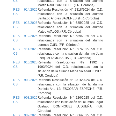
CS
relacionada con la situación del alumno
Martín Raul CARUBELLI. (F.R. Córdoba)
RES 914/2025
Refrenda Resolución N° 2318/2024 del C.D.
CS
relacionada con la situación del alumno
Santiago Andrés BADENES. (F.R. Córdoba)
RES 913/2025
Refrenda Resolución N° 685/2025 del C.D.
CS
relacionada con la situación del alumno
Mateo AVALOS. (F.R. Córdoba)
RES 912/2025
Refrenda Resolución N° 689/2025 del C.D.
CS
relacionada con la situación del alumno
Lorenzo ZUIN. (F.R. Córdoba)
RES 911/2025
Refrenda Resolución N° 697/2025 del C.D.
CS
relacionada con la situación del alumno Juan
Ezequiel TAMOSAITIS. (F.R. Córdoba)
RES 910/2025
Refrenda Resoluciones Nºs. 1992 y
CS
1993/2024 del C.D. relacionadas con la
situación de la alumna María Soledad FUNES.
(F.R. Córdoba)
RES 909/2025
Refrenda Resolución N° 2316/2024 del C.D.
CS
relacionada con la situación de la alumna
Daniela Ana Lía ESCOBAR ESPECHE. (F.R.
Córdoba)
RES 908/2025
Refrenda Resolución N° 226/2025 del C.D.
CS
relacionada con la situación del alumno Edgar
Gustavo DOMINGUEZ LUDUEÑA. (F.R.
Córdoba)
RES 907/2025
Refrenda Resolución N° 666/2025 del C.D.