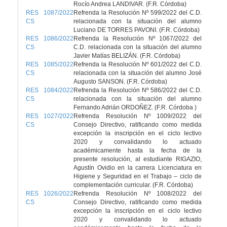
Rocío Andrea LANDIVAR. (F.R. Córdoba)
RES 1087/2022
Refrenda la Resolución Nº 599/2022 del C.D.
CS
relacionada con la situación del alumno
Luciano DE TORRES PAVONI. (F.R. Córdoba)
RES 1086/2022
Refrenda la Resolución Nº 1067/2022 del
CS
C.D. relacionada con la situación del alumno
Javier Matías BELIZÁN. (F.R. Córdoba)
RES 1085/2022
Refrenda la Resolución Nº 601/2022 del C.D.
CS
relacionada con la situación del alumno José
Augusto SANSON. (F.R. Córdoba)
RES 1084/2022
Refrenda la Resolución Nº 586/2022 del C.D.
CS
relacionada con la situación del alumno
Fernando Adrián ORDOÑEZ. (F.R. Córdoba )
RES 1027/2022
Refrenda Resolución Nº 1009/2022 del
CS
Consejo Directivo, ratificando como medida
excepción la inscripción en el ciclo lectivo
2020 y convalidando lo actuado
académicamente hasta la fecha de la
presente resolución, al estudiante RIGAZIO,
Agustín Ovidio en la carrera Licenciatura en
Higiene y Seguridad en el Trabajo – ciclo de
complementación curricular. (F.R. Córdoba)
RES 1026/2022
Refrenda Resolución Nº 1008/2022 del
CS
Consejo Directivo, ratificando como medida
excepción la inscripción en el ciclo lectivo
2020 y convalidando lo actuado