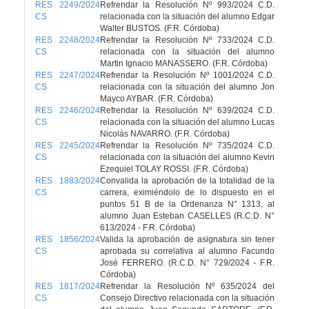
RES 2249/2024
Refrendar la Resolución Nº 993/2024 C.D.
CS
relacionada con la situación del alumno Edgar
Walter BUSTOS. (F.R. Córdoba)
RES 2248/2024
Refrendar la Resolución Nº 733/2024 C.D.
CS
relacionada con la situación del alumno
Martin Ignacio MANASSERO. (F.R. Córdoba)
RES 2247/2024
Refrendar la Resolución Nº 1001/2024 C.D.
CS
relacionada con la situación del alumno Jon
Mayco AYBAR. (F.R. Córdoba)
RES 2246/2024
Refrendar la Resolución Nº 639/2024 C.D.
CS
relacionada con la situación del alumno Lucas
Nicolás NAVARRO. (F.R. Córdoba)
RES 2245/2024
Refrendar la Resolución Nº 735/2024 C.D.
CS
relacionada con la situación del alumno Kevin
Ezequiel TOLAY ROSSI. (F.R. Córdoba)
RES 1883/2024
Convalida la aprobación de la totalidad de la
CS
carrera, eximiéndolo de lo dispuesto en el
puntos 51 B de la Ordenanza N° 1313, al
alumno Juan Esteban CASELLES (R.C.D. N°
613/2024 - F.R. Córdoba)
RES 1856/2024
Valida la aprobación de asignatura sin tener
CS
aprobada su correlativa al alumno Facundo
José FERRERO. (R.C.D. N° 729/2024 - F.R.
Córdoba)
RES 1817/2024
Refrendar la Resolución Nº 635/2024 del
CS
Consejo Directivo relacionada con la situación