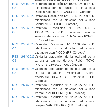
RES 2281/2025
Refrenda Resolución Nº 1903/2025 del C.D.
CS
relacionada con la situación de la alumna
Daniela Soledad GERVASIO. (F.R. Córdoba)
RES 2280/2025
Refrenda Resolución Nº 1190/2025 del C.D.
CS
relacionada con la situación del alumno
Gabriel MONUTTI. (F.R. Córdoba)
RES 2279/2025
Refrenda Resolución Nº 835, 836 y
CS
1935/2025 del C.D. relacionada con la
situación de la alumna Ruth Micaela PONCE.
(F.R. Córdoba)
RES 2278/2025
Refrenda Resolución Nº 1476 del C.D.
CS
relacionada con la situación del alumno
Lautaro Agustín PICCO. (F.R. Córdoba)
RES 1984/2025
Valida la aprobación de la totalidad de la
CS
carrera al alumno Horacio Rubén TOVO.
(R.C.D. N° 230/2025 - F.R. Córdoba)
RES 1983/2025
Valida la aprobación de la totalidad de la
CS
carrera al alumno Maximiliano Andrés
MAINARDI. (R.C.D. N° 1264/2025 - F.R.
Córdoba)
RES 1924/2025
Refrenda Resolución Nº 715/2025 del C.D.
CS
relacionada con la situación del alumno
Marco César DELFINO. (F.R. Córdoba)
RES 1923/2025
Refrenda Resolución Nº 825/2025 del C.D.
CS
relacionada con la situación del alumno
Joaquín MARTINEZ PAZ. (F.R. Córdoba)