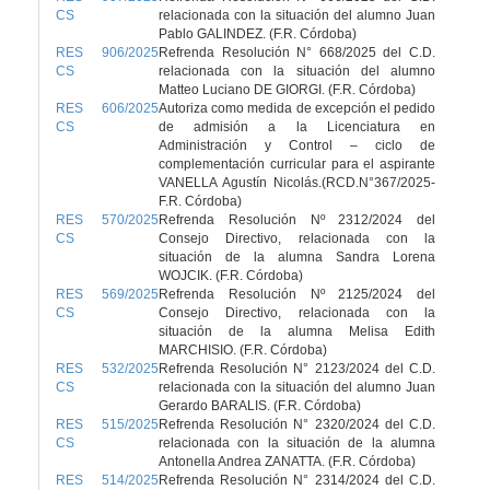
CS
relacionada con la situación del alumno Juan
Pablo GALINDEZ. (F.R. Córdoba)
RES 906/2025
Refrenda Resolución N° 668/2025 del C.D.
CS
relacionada con la situación del alumno
Matteo Luciano DE GIORGI. (F.R. Córdoba)
RES 606/2025
Autoriza como medida de excepción el pedido
CS
de admisión a la Licenciatura en
Administración y Control – ciclo de
complementación curricular para el aspirante
VANELLA Agustín Nicolás.(RCD.N°367/2025-
F.R. Córdoba)
RES 570/2025
Refrenda Resolución Nº 2312/2024 del
CS
Consejo Directivo, relacionada con la
situación de la alumna Sandra Lorena
WOJCIK. (F.R. Córdoba)
RES 569/2025
Refrenda Resolución Nº 2125/2024 del
CS
Consejo Directivo, relacionada con la
situación de la alumna Melisa Edith
MARCHISIO. (F.R. Córdoba)
RES 532/2025
Refrenda Resolución N° 2123/2024 del C.D.
CS
relacionada con la situación del alumno Juan
Gerardo BARALIS. (F.R. Córdoba)
RES 515/2025
Refrenda Resolución N° 2320/2024 del C.D.
CS
relacionada con la situación de la alumna
Antonella Andrea ZANATTA. (F.R. Córdoba)
RES 514/2025
Refrenda Resolución N° 2314/2024 del C.D.