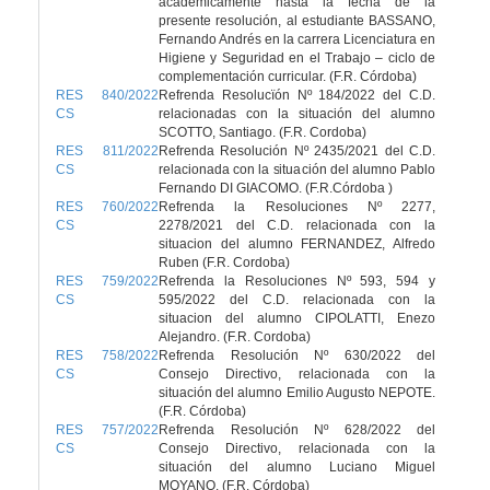
académicamente hasta la fecha de la
presente resolución, al estudiante BASSANO,
Fernando Andrés en la carrera Licenciatura en
Higiene y Seguridad en el Trabajo – ciclo de
complementación curricular. (F.R. Córdoba)
RES 840/2022
Refrenda Resolucïón Nº 184/2022 del C.D.
CS
relacionadas con la situación del alumno
SCOTTO, Santiago. (F.R. Cordoba)
RES 811/2022
Refrenda Resolución Nº 2435/2021 del C.D.
CS
relacionada con la situación del alumno Pablo
Fernando DI GIACOMO. (F.R.Córdoba )
RES 760/2022
Refrenda la Resoluciones Nº 2277,
CS
2278/2021 del C.D. relacionada con la
situacion del alumno FERNANDEZ, Alfredo
Ruben (F.R. Cordoba)
RES 759/2022
Refrenda la Resoluciones Nº 593, 594 y
CS
595/2022 del C.D. relacionada con la
situacion del alumno CIPOLATTI, Enezo
Alejandro. (F.R. Cordoba)
RES 758/2022
Refrenda Resolución Nº 630/2022 del
CS
Consejo Directivo, relacionada con la
situación del alumno Emilio Augusto NEPOTE.
(F.R. Córdoba)
RES 757/2022
Refrenda Resolución Nº 628/2022 del
CS
Consejo Directivo, relacionada con la
situación del alumno Luciano Miguel
MOYANO. (F.R. Córdoba)