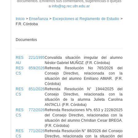
documentos. Envíenos sus comentarios, sugerencias o quejas
a
info@sg.rec.utn.edu.ar
Inicio
>
Enseñanza
>
Excepciones al Reglamento de Estudio
>
F.R. Córdoba
Documentos
RES 221/1995
Convalida situación irregular del alumno
AU
Néstor Gabriel MUÑOZ. (F.R. Córdoba)
RES 859/2026
Refrenda Resolución No 765/2026 del
CS
Consejo Directivo, relacionada con la
situación del alumno Emiliano AIMAR. (F.R.
Córdoba)
RES 851/2026
Refrenda Resolución N° 1944/2025 del
CS
Consejo Directivo, relacionada con la
situación de la alumna Julieta Carolina
ANTACLI. (F.R. Córdoba)
RES 772/2026
Refrenda Resoluciones Nºs. 653 y 2228/2025
CS
del Consejo Directivo, relacionadas con la
situación del alumno Christian Cesar BREGA.
(F.R. Córdoba)
RES 771/2026
Refrenda Resolución N° 88/2026 del Consejo
CS
Directivo, relacionada con la situación del