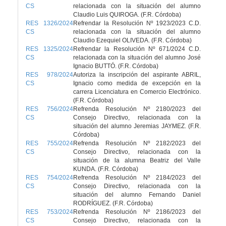
CS
relacionada con la situación del alumno
Claudio Luis QUIROGA. (F.R. Córdoba)
RES 1326/2024
Refrendar la Resolución Nº 1923/2023 C.D.
CS
relacionada con la situación del alumno
Claudio Ezequiel OLIVEDA. (F.R. Córdoba)
RES 1325/2024
Refrendar la Resolución Nº 671/2024 C.D.
CS
relacionada con la situación del alumno José
Ignacio BUTTÓ. (F.R. Córdoba)
RES 978/2024
Autoriza la inscripción del aspirante ABRIL,
CS
Ignacio como medida de excepción en la
carrera Licenciatura en Comercio Electrónico.
(F.R. Córdoba)
RES 756/2024
Refrenda Resolución Nº 2180/2023 del
CS
Consejo Directivo, relacionada con la
situación del alumno Jeremias JAYMEZ. (F.R.
Córdoba)
RES 755/2024
Refrenda Resolución Nº 2182/2023 del
CS
Consejo Directivo, relacionada con la
situación de la alumna Beatriz del Valle
KUNDA. (F.R. Córdoba)
RES 754/2024
Refrenda Resolución Nº 2184/2023 del
CS
Consejo Directivo, relacionada con la
situación del alumno Fernando Daniel
RODRÍGUEZ. (F.R. Córdoba)
RES 753/2024
Refrenda Resolución Nº 2186/2023 del
CS
Consejo Directivo, relacionada con la