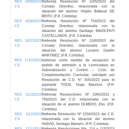
RES 1839/2023
Refrenda Resolución Nº 1165/2023 del
CS
Consejo Directivo, relacionada con la
situación del alumno Virgilio Baltazar DE
BRITO. (F.R. Córdoba)
RES 1838/2023
Refrenda Resolución Nº 754/2023 del
CS
Consejo Directivo, relacionada con la
situación del alumno Santiago INNOCENTI
CASTELLANOS. (F.R. Córdoba)
RES 1837/2023
Refrenda Resolución Nº 1180/2023 del
CS
Consejo Directivo, relacionada con la
situación del alumno Luciano Gastón
MARTINEZ. (F.R. Córdoba)
RES 1767/2023
Autorizar como medida de excepción el
CS
pedido de admisión a la Licenciatura en
Automatización y Control – Ciclo de
Complementación Curricular, solicitado por
Resolución de C.D. N° 835/2023 para el
aspirante TOSSI, Hugo Mauricio. (F.R.
Córdoba)
RES 1113/2023
Refrenda Resoluciónes Nº 1065/2022 y
CS
750/2023 del C.D. relacionada con la
situación de el alumno OLMEDO, Elio. (F.R.
Cordoba)
RES 1112/2023
Refrenda Resolución Nº 2256/2023 del C.D.
CS
relacionada con la situación del alumno
HADAD, Santiago Mariano. (F.R. Cordoba)
RES 1111/2023
Refrenda Resoluciónes Nºs. 114 y 115/2023