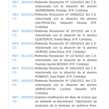
RES 1921/2022
Refrenda Resolución Nº 1101/2022 del C.D.
CS
relacionada con la situación del alumno
GERMERMAN, Rodrigo. (F.R. Cordoba)
RES 1920/2022
Refrenda Resolución Nº 2008/2022 del C.D.
CS
relacionada con la situación del alumno
GALFRASCOLI, Alejandro Nicolas (F.R.
Cordoba)
RES 1919/2022
Refrenda Resolución Nº 207/2022 del C.D.
CS
relacionada con la situación de la alumna
QUINTEROS, Noelia Maya. (F.R. Córdoba)
RES 1918/2022
Refrenda Resolución Nº 1063/2022 del C.D.
CS
relacionada con la situación de la alumna
GIORGIO, Sofia Elena. (F.R. Córdoba)
RES 1917/2022
Refrenda Resolución Nº 1073/2022 del C.D.
CS
relacionada con la situación de la alumna
Fiamma Jazmin BOSSIO. (F.R. Córdoba)
RES 1916/2022
Refrenda Resolución Nº 2002/2022 del C.D.
CS
relacionada con la situación de el alumno
ROMERO, Juan Pablo. (F.R. Córdoba)
RES 1846/2022
Refrenda Resolución Nº 1091/2022 del C.D.
CS
relacionada con la situación del alumno
GRINSCHPUN, Luciano Salvador (F.R.
Córdoba)
RES 1808/2022
Autoriza modificación del título de la tesis que
CS
en adelante se denominará: “Valorización de
productos de la biomasa en químicos finos,