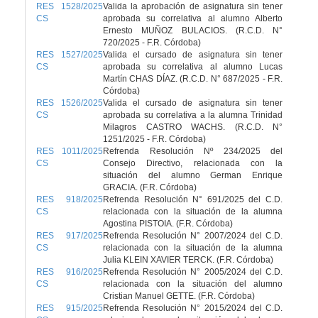
RES 1528/2025
Valida la aprobación de asignatura sin tener
CS
aprobada su correlativa al alumno Alberto
Ernesto MUÑOZ BULACIOS. (R.C.D. N°
720/2025 - F.R. Córdoba)
RES 1527/2025
Valida el cursado de asignatura sin tener
CS
aprobada su correlativa al alumno Lucas
Martín CHAS DÍAZ. (R.C.D. N° 687/2025 - F.R.
Córdoba)
RES 1526/2025
Valida el cursado de asignatura sin tener
CS
aprobada su correlativa a la alumna Trinidad
Milagros CASTRO WACHS. (R.C.D. N°
1251/2025 - F.R. Córdoba)
RES 1011/2025
Refrenda Resolución Nº 234/2025 del
CS
Consejo Directivo, relacionada con la
situación del alumno German Enrique
GRACIA. (F.R. Córdoba)
RES 918/2025
Refrenda Resolución N° 691/2025 del C.D.
CS
relacionada con la situación de la alumna
Agostina PISTOIA. (F.R. Córdoba)
RES 917/2025
Refrenda Resolución N° 2007/2024 del C.D.
CS
relacionada con la situación de la alumna
Julia KLEIN XAVIER TERCK. (F.R. Córdoba)
RES 916/2025
Refrenda Resolución N° 2005/2024 del C.D.
CS
relacionada con la situación del alumno
Cristian Manuel GETTE. (F.R. Córdoba)
RES 915/2025
Refrenda Resolución N° 2015/2024 del C.D.