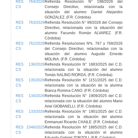
RES 764/2026
Refrenda Resolución N° 198/2026 del
CS
Consejo Directivo, relacionada con la
situación del alumno Daniel Alejandro
GONZALEZ. (F.R. Córdoba)
RES 763/2026
Refrenda Resolución N° 99/2026 del Consejo
CS
Directivo, relacionada con la situación del
alumno Facundo Román ALVAREZ. (F.R.
Córdoba)
RES 762/2026
Refrenda Resoluciones Nºs. 767 y 768/2026
CS
del Consejo Directivo, relacionadas con la
situación del alumno Augusto Ernesto
MOLINA. (F.R. Córdoba)
RES 136/2026
Refrenda Resolución N° 1883/2025 del C.D.
CS
relacionada con la situación del alumno
Tomás NALINO RIORDA. (F.R. Córdoba)
RES 135/2026
Refrenda Resolución N° 1151/2025 del C.D.
CS
relacionada con la situación de la alumna
Bianca Romina CANO. (F.R. Córdoba)
RES 134/2026
Refrenda Resolución N° 1909/2025 del C.D.
CS
relacionada con la situación del alumno Mario
Ariel GIOBANELLI. (F.R. Córdoba)
RES 133/2026
Refrenda Resolución N° 1901/2025 del C.D.
CS
relacionada con la situación del alumno
Emmanuel Ricardo CHAILE. (F.R. Córdoba)
RES 2346/2025
Refrenda Resolución Nº 1885/2025 del C.D.
CS
relacionada con la situación el alumno
Eduardo Gabriel ZORZOLI. (F.R. Córdoba)