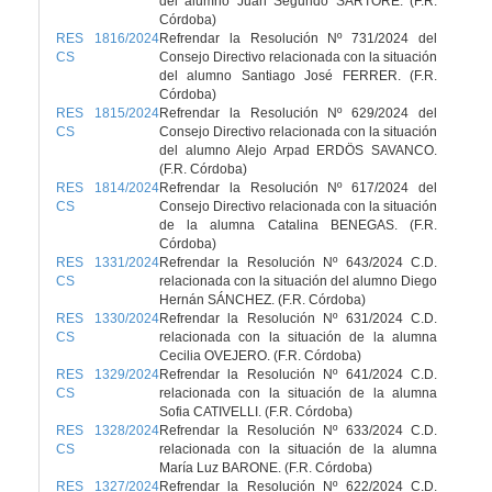
del alumno Juan Segundo SARTORE. (F.R.
Córdoba)
RES 1816/2024
Refrendar la Resolución Nº 731/2024 del
CS
Consejo Directivo relacionada con la situación
del alumno Santiago José FERRER. (F.R.
Córdoba)
RES 1815/2024
Refrendar la Resolución Nº 629/2024 del
CS
Consejo Directivo relacionada con la situación
del alumno Alejo Arpad ERDÖS SAVANCO.
(F.R. Córdoba)
RES 1814/2024
Refrendar la Resolución Nº 617/2024 del
CS
Consejo Directivo relacionada con la situación
de la alumna Catalina BENEGAS. (F.R.
Córdoba)
RES 1331/2024
Refrendar la Resolución Nº 643/2024 C.D.
CS
relacionada con la situación del alumno Diego
Hernán SÁNCHEZ. (F.R. Córdoba)
RES 1330/2024
Refrendar la Resolución Nº 631/2024 C.D.
CS
relacionada con la situación de la alumna
Cecilia OVEJERO. (F.R. Córdoba)
RES 1329/2024
Refrendar la Resolución Nº 641/2024 C.D.
CS
relacionada con la situación de la alumna
Sofia CATIVELLI. (F.R. Córdoba)
RES 1328/2024
Refrendar la Resolución Nº 633/2024 C.D.
CS
relacionada con la situación de la alumna
María Luz BARONE. (F.R. Córdoba)
RES 1327/2024
Refrendar la Resolución Nº 622/2024 C.D.