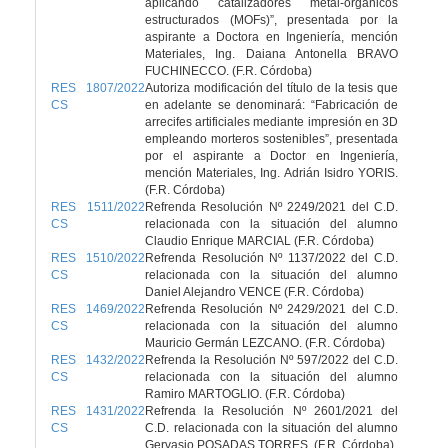
aplicando catalizadores metal-orgánicos
estructurados (MOFs)”, presentada por la
aspirante a Doctora en Ingeniería, mención
Materiales, Ing. Daiana Antonella BRAVO
FUCHINECCO. (F.R. Córdoba)
RES 1807/2022
Autoriza modificación del título de la tesis que
CS
en adelante se denominará: “Fabricación de
arrecifes artificiales mediante impresión en 3D
empleando morteros sostenibles”, presentada
por el aspirante a Doctor en Ingeniería,
mención Materiales, Ing. Adrián Isidro YORIS.
(F.R. Córdoba)
RES 1511/2022
Refrenda Resolución Nº 2249/2021 del C.D.
CS
relacionada con la situación del alumno
Claudio Enrique MARCIAL (F.R. Córdoba)
RES 1510/2022
Refrenda Resolución Nº 1137/2022 del C.D.
CS
relacionada con la situación del alumno
Daniel Alejandro VENCE (F.R. Córdoba)
RES 1469/2022
Refrenda Resolución Nº 2429/2021 del C.D.
CS
relacionada con la situación del alumno
Mauricio Germán LEZCANO. (F.R. Córdoba)
RES 1432/2022
Refrenda la Resolución Nº 597/2022 del C.D.
CS
relacionada con la situación del alumno
Ramiro MARTOGLIO. (F.R. Córdoba)
RES 1431/2022
Refrenda la Resolución Nº 2601/2021 del
CS
C.D. relacionada con la situación del alumno
Gervasio POSADAS TORRES. (F.R. Córdoba)