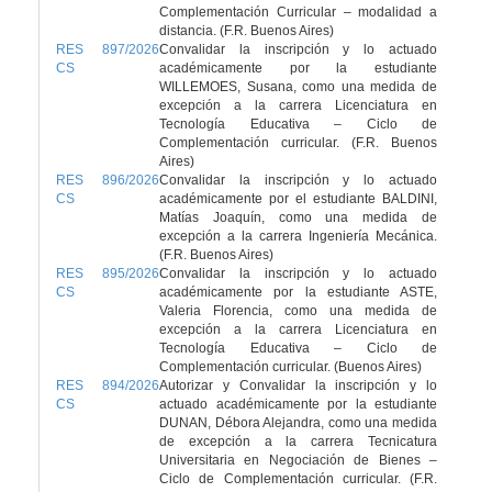
Complementación Curricular – modalidad a
distancia. (F.R. Buenos Aires)
RES 897/2026
Convalidar la inscripción y lo actuado
CS
académicamente por la estudiante
WILLEMOES, Susana, como una medida de
excepción a la carrera Licenciatura en
Tecnología Educativa – Ciclo de
Complementación curricular. (F.R. Buenos
Aires)
RES 896/2026
Convalidar la inscripción y lo actuado
CS
académicamente por el estudiante BALDINI,
Matías Joaquín, como una medida de
excepción a la carrera Ingeniería Mecánica.
(F.R. Buenos Aires)
RES 895/2026
Convalidar la inscripción y lo actuado
CS
académicamente por la estudiante ASTE,
Valeria Florencia, como una medida de
excepción a la carrera Licenciatura en
Tecnología Educativa – Ciclo de
Complementación curricular. (Buenos Aires)
RES 894/2026
Autorizar y Convalidar la inscripción y lo
CS
actuado académicamente por la estudiante
DUNAN, Débora Alejandra, como una medida
de excepción a la carrera Tecnicatura
Universitaria en Negociación de Bienes –
Ciclo de Complementación curricular. (F.R.