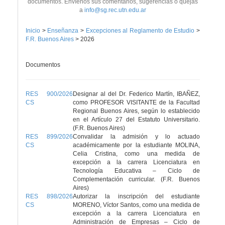
documentos. Envíenos sus comentarios, sugerencias o quejas
a
info@sg.rec.utn.edu.ar
Inicio
>
Enseñanza
>
Excepciones al Reglamento de Estudio
>
F.R. Buenos Aires
>
2026
Documentos
RES 900/2026
Designar al del Dr. Federico Martín, IBAÑEZ,
CS
como PROFESOR VISITANTE de la Facultad
Regional Buenos Aires, según lo establecido
en el Artículo 27 del Estatuto Universitario.
(F.R. Buenos Aires)
RES 899/2026
Convalidar la admisión y lo actuado
CS
académicamente por la estudiante MOLINA,
Celia Cristina, como una medida de
excepción a la carrera Licenciatura en
Tecnología Educativa – Ciclo de
Complementación curricular. (F.R. Buenos
Aires)
RES 898/2026
Autorizar la inscripción del estudiante
CS
MORENO, Víctor Santos, como una medida de
excepción a la carrera Licenciatura en
Administración de Empresas – Ciclo de