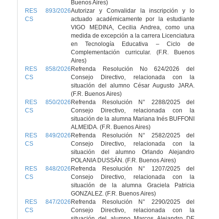
Buenos Aires)
RES 893/2026
Autorizar y Convalidar la inscripción y lo
CS
actuado académicamente por la estudiante
VIGO MEDINA, Cecilia Andrea, como una
medida de excepción a la carrera Licenciatura
en Tecnología Educativa – Ciclo de
Complementación curricular. (F.R. Buenos
Aires)
RES 858/2026
Refrenda Resolución No 624/2026 del
CS
Consejo Directivo, relacionada con la
situación del alumno César Augusto JARA.
(F.R. Buenos Aires)
RES 850/2026
Refrenda Resolución N° 2288/2025 del
CS
Consejo Directivo, relacionada con la
situación de la alumna Mariana Inés BUFFONI
ALMEIDA. (F.R. Buenos Aires)
RES 849/2026
Refrenda Resolución N° 2582/2025 del
CS
Consejo Directivo, relacionada con la
situación del alumno Orlando Alejandro
POLANIA DUSSÁN. (F.R. Buenos Aires)
RES 848/2026
Refrenda Resolución N° 1207/2025 del
CS
Consejo Directivo, relacionada con la
situación de la alumna Graciela Patricia
GONZALEZ. (F.R. Buenos Aires)
RES 847/2026
Refrenda Resolución N° 2290/2025 del
CS
Consejo Directivo, relacionada con la
situación del alumno Marcos Alejandro DE