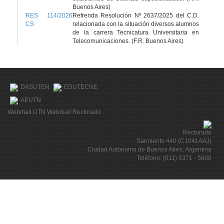
Buenos Aires)
RES 114/2026
Refrenda Resolución Nº 2637/2025 del C.D.
CS
relacionada con la situación diversos alumnos
de la carrera Tecnicatura Universitaria en
Telecomunicaciones. (F.R. Buenos Aires)
DASUTEN
EDUTECNE
APUTN
Webmail UTN
Webmail Rectorado
Rectorado
Sarmiento 440 (C1041AAJ)
Ciudad Autónoma de Buenos Aires, Argentina
Teléfono: (011) 5371 - 5600