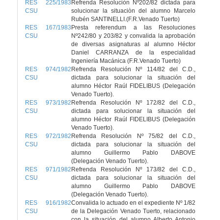
RES 225/1983
Refrenda Resoluciòn Nº202/82 dictada para
CSU
solucionar la situaciòn del alumno Marcelo
Rubén SANTINELLI.(F.R.Venado Tuerto)
RES 167/1983
Presta referendum a las Resoluciones
CSU
Nº242/80 y 203/82 y convalida la aprobación
de diversas asignaturas al alumno Héctor
Daniel CARRANZA de la especialidad
Ingeniería Macánica (F.R.Venado Tuerto)
RES 974/1982
Refrenda Resolución Nº 114/82 del C.D.,
CSU
dictada para solucionar la situación del
alumno Héctor Raúl FIDELIBUS (Delegación
Venado Tuerto).
RES 973/1982
Refrenda Resolución Nº 172/82 del C.D.,
CSU
dictada para solucionar la situación del
alumno Héctor Raúl FIDELIBUS (Delegación
Venado Tuerto).
RES 972/1982
Refrenda Resolución Nº 75/82 del C.D.,
CSU
dictada para solucionar la situación del
alumno Guillermo Pablo DABOVE
(Delegación Venado Tuerto).
RES 971/1982
Refrenda Resolución Nº 173/82 del C.D.,
CSU
dictada para solucionar la situación del
alumno Guillermo Pablo DABOVE
(Delegación Venado Tuerto).
RES 916/1982
Convalida lo actuado en el expediente Nº 1/82
CSU
de la Delegación Venado Tuerto, relacionado
con la situación del alumno Alberto Antonio