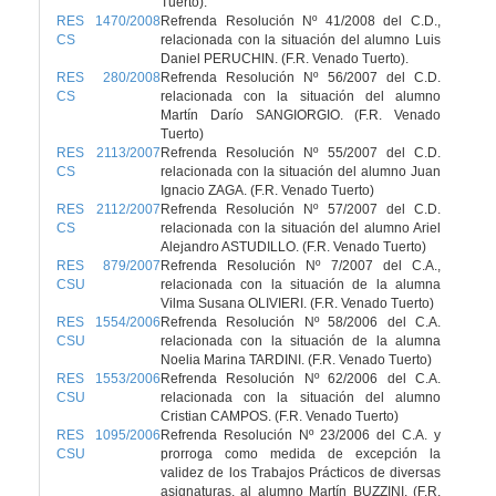
Tuerto).
RES 1470/2008
Refrenda Resolución Nº 41/2008 del C.D.,
CS
relacionada con la situación del alumno Luis
Daniel PERUCHIN. (F.R. Venado Tuerto).
RES 280/2008
Refrenda Resolución Nº 56/2007 del C.D.
CS
relacionada con la situación del alumno
Martín Darío SANGIORGIO. (F.R. Venado
Tuerto)
RES 2113/2007
Refrenda Resolución Nº 55/2007 del C.D.
CS
relacionada con la situación del alumno Juan
Ignacio ZAGA. (F.R. Venado Tuerto)
RES 2112/2007
Refrenda Resolución Nº 57/2007 del C.D.
CS
relacionada con la situación del alumno Ariel
Alejandro ASTUDILLO. (F.R. Venado Tuerto)
RES 879/2007
Refrenda Resolución Nº 7/2007 del C.A.,
CSU
relacionada con la situación de la alumna
Vilma Susana OLIVIERI. (F.R. Venado Tuerto)
RES 1554/2006
Refrenda Resolución Nº 58/2006 del C.A.
CSU
relacionada con la situación de la alumna
Noelia Marina TARDINI. (F.R. Venado Tuerto)
RES 1553/2006
Refrenda Resolución Nº 62/2006 del C.A.
CSU
relacionada con la situación del alumno
Cristian CAMPOS. (F.R. Venado Tuerto)
RES 1095/2006
Refrenda Resolución Nº 23/2006 del C.A. y
CSU
prorroga como medida de excepción la
validez de los Trabajos Prácticos de diversas
asignaturas, al alumno Martín BUZZINI. (F.R.