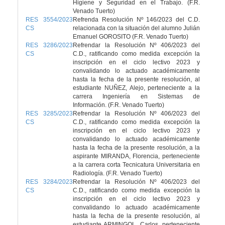
Higiene y Seguridad en el Trabajo. (F.R.
Venado Tuerto)
RES 3554/2023
Refrenda Resolución Nº 146/2023 del C.D.
CS
relacionada con la situación del alumno Julián
Emanuel GOROSITO (F.R. Venado Tuerto)
RES 3286/2023
Refrendar la Resolución Nº 406/2023 del
CS
C.D., ratificando como medida excepción la
inscripción en el ciclo lectivo 2023 y
convalidando lo actuado académicamente
hasta la fecha de la presente resolución, al
estudiante NUÑEZ, Alejo, perteneciente a la
carrera Ingeniería en Sistemas de
Información. (F.R. Venado Tuerto)
RES 3285/2023
Refrendar la Resolución Nº 406/2023 del
CS
C.D., ratificando como medida excepción la
inscripción en el ciclo lectivo 2023 y
convalidando lo actuado académicamente
hasta la fecha de la presente resolución, a la
aspirante MIRANDA, Florencia, perteneciente
a la carrera corta Tecnicatura Universitaria en
Radiología. (F.R. Venado Tuerto)
RES 3284/2023
Refrendar la Resolución Nº 406/2023 del
CS
C.D., ratificando como medida excepción la
inscripción en el ciclo lectivo 2023 y
convalidando lo actuado académicamente
hasta la fecha de la presente resolución, al
estudiante ARMINGOL, Carlos, perteneciente