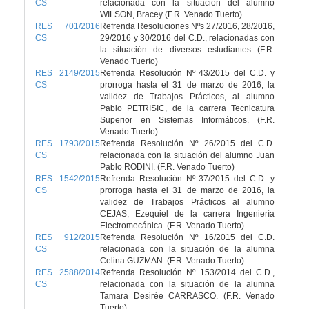
CS
relacionada con la situación del alumno
WILSON, Bracey (F.R. Venado Tuerto)
RES 701/2016
Refrenda Resoluciones Nºs 27/2016, 28/2016,
CS
29/2016 y 30/2016 del C.D., relacionadas con
la situación de diversos estudiantes (F.R.
Venado Tuerto)
RES 2149/2015
Refrenda Resolución Nº 43/2015 del C.D. y
CS
prorroga hasta el 31 de marzo de 2016, la
validez de Trabajos Prácticos, al alumno
Pablo PETRISIC, de la carrera Tecnicatura
Superior en Sistemas Informáticos. (F.R.
Venado Tuerto)
RES 1793/2015
Refrenda Resolución Nº 26/2015 del C.D.
CS
relacionada con la situación del alumno Juan
Pablo RODINI. (F.R. Venado Tuerto)
RES 1542/2015
Refrenda Resolución Nº 37/2015 del C.D. y
CS
prorroga hasta el 31 de marzo de 2016, la
validez de Trabajos Prácticos al alumno
CEJAS, Ezequiel de la carrera Ingeniería
Electromecánica. (F.R. Venado Tuerto)
RES 912/2015
Refrenda Resolución Nº 16/2015 del C.D.
CS
relacionada con la situación de la alumna
Celina GUZMAN. (F.R. Venado Tuerto)
RES 2588/2014
Refrenda Resolución Nº 153/2014 del C.D.,
CS
relacionada con la situación de la alumna
Tamara Desirée CARRASCO. (F.R. Venado
Tuerto)