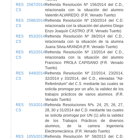
RES 2587/2014
Refrenda Resolución Nº 156/2014 del C.D.,
CS
relacionada con la situación del alumno
Valentín ALVAREDO. (F.R. Venado Tuerto)
RES 2586/2014
Refrenda Resolución Nº 150/2014 del C.D.
CS
relacionada con la situación del alumno Diego
Enzo Joaquín CASTRO. (F.R. Venado Tuerto)
RES 853/2014
Refrenda Resolución Nº 38/2014 del C.D.,
CS
relacionada con la situación de la alumna
Juana Silvia ARANDA (F.R. Venado Tuerto)
RES 852/2014
Refrenda Resolución Nº 13/2014 del C.D.,
CS
relacionada con la situación del alumno
Francisco PROLA CAPISANO (F.R. Venado
Tuerto)
RES 649/2014
Refrenda Resolución Nº 22/2014, 23/2014,
CS
32/2014 y 33/2014, del C.D., elevadas "Ad-
Referéndum" del C.S. mediante las cuales se
solicita prorrogar por un año, la validez de los
trabajos prácticos de varios alumnos. (F.R.
Venado Tuerto)
RES 553/2014
Refrenda Resoluciones Nºs. 24, 25, 26, 27,
CS
28, 30 y 31/2014 del C.D. mediante las cuales
se solicita prorrogar por UN (1) año la validez
de los Trabajos Prácticos de diversos
alumnos, de la carrera Ingeniería
Electromecánica. (F.R. Venado Tuerto)
RES 1055/2013
Refrenda Resolución Nº 58/2013 del C.D.