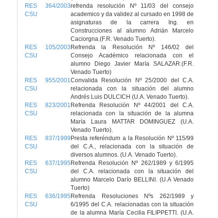
RES 364/2003
refrenda resolución Nº 11/03 del consejo
CSU
academico y da validez al cursado en 1998 de
asignaturas de la carrera Ing. en
Construcciones al alumno Adrián Marcelo
Caciorgna.(F.R. Venado Tuerto).
RES 105/2003
Refrenda la Resolución Nº 146/02 del
CSU
Consejo Académico relacionada con el
alumno Diego Javier María SALAZAR.(F.R.
Venado Tuerto)
RES 955/2001
Convalida Resolución Nº 25/2000 del C.A.
CSU
relacionada con la situación del alumno
Andrés Luis DULCICH (U.A. Venado Tuerto).
RES 823/2001
Refrenda Resolución Nº 44/2001 del C.A.
CSU
relacionada con la situación de la alumna
María Laura MATTAR DOMINGUEZ (U.A.
Venado Tuerto).
RES 837/1999
Presta referéndum a la Resolución Nº 115/99
CSU
del C.A., relacionada con la situación de
diversos alumnos. (U.A. Venado Tuerto).
RES 637/1995
Refrenda Resolución Nº 262/1989 y 6/1995
CSU
del C.A. relacionada con la situación del
alumno Marcelo Darío BELLINI. (U.A Venado
Tuerto)
RES 636/1995
Refrenda Resoluciones Nºs 262/1989 y
CSU
6/1995 del C.A. relacionadas con la situación
de la alumna María Cecilia FILIPPETTI. (U.A.