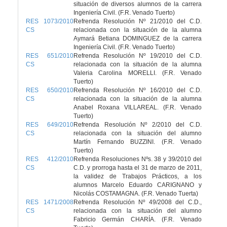
situación de diversos alumnos de la carrera
Ingeniería Civil. (F.R. Venado Tuerto)
RES 1073/2010
Refrenda Resolución Nº 21/2010 del C.D.
CS
relacionada con la situación de la alumna
Aymará Betiana DOMINGUEZ de la carrera
Ingeniería Civil. (F.R. Venado Tuerto)
RES 651/2010
Refrenda Resolución Nº 19/2010 del C.D.
CS
relacionada con la situación de la alumna
Valeria Carolina MORELLI. (F.R. Venado
Tuerto)
RES 650/2010
Refrenda Resolución Nº 16/2010 del C.D.
CS
relacionada con la situación de la alumna
Anabel Roxana VILLAREAL. (F.R. Venado
Tuerto)
RES 649/2010
Refrenda Resolución Nº 2/2010 del C.D.
CS
relacionada con la situación del alumno
Martín Fernando BUZZINI. (F.R. Venado
Tuerto)
RES 412/2010
Refrenda Resoluciones Nºs. 38 y 39/2010 del
CS
C.D. y prorroga hasta el 31 de marzo de 2011,
la validez de Trabajos Prácticos, a los
alumnos Marcelo Eduardo CARIGNANO y
Nicolás COSTAMAGNA. (F.R. Venado Tuerta)
RES 1471/2008
Refrenda Resolución Nº 49/2008 del C.D.,
CS
relacionada con la situación del alumno
Fabricio Germán CHARÍA. (F.R. Venado