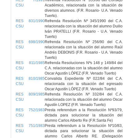
RES 7/1991
Refrenda Resolución Nº 355/90 del Consejo
CSU
Académico, relacionada con la situación de
diversos alumnos. (F.R. Rosario- U.A. Venado
Tuerto).
RES 831/1990
Refrenda Resolución Nº 345/1990 del C.A.
CSU
relacionada con la situación del alumno Duilio
Iván PRATELLI (F.R. Rosario - U.A. Venado
Tuerto)
RES 698/1990
Refrenda Resolución Nº 256/90 del C.A.
CSU
relacionada con la situación del alumno Raúl
Andrés DEBONIS (F.R. Rosario - U.A. Venado
Tuerto)
RES 811/1985
Refrenda Resoluciones Nºs 148 y 149/84 del
CSU
C.A. relacionadas con la situación del alumno
Oscar Agustín LÓPEZ (F.R. Venado Tuerto)
RES 810/1985
Convalida Expediente Nº 022/84 del C.A.
CSU
relacionada con la situación del egresado
Oscar Agustín LÓPEZ (F.R. Venado Tuerto)
RES 809/1985
Refrenda Resolución Nº 332/84 del C.A.
CSU
relacionada con la situación del alumno Oscar
Agustín LOPEZ (F.R. Venado Tuerto)
RES 752/1983
Presta referendum a la Resolución Nº93/79,
CSU
dictada para solucionar la situación del
alumno Carlos Alberto Re (F.R.Santa Fe)
RES 751/1983
Presta referendum a la Resolución Nº10/83,
CSU
dictada para solucionar la situación del
alumno Carlos Alberto RE. (Delegación