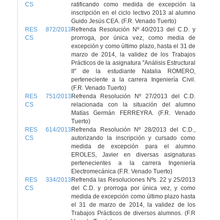
CS
ratificando como medida de excepción la
inscripción en el ciclo lectivo 2013 al alumno
Guido Jesús CEA. (F.R. Venado Tuerto)
RES 872/2013
Refrenda Resolución Nº 40/2013 del C.D. y
CS
prorroga, por única vez, como media de
excepción y como último plazo, hasta el 31 de
marzo de 2014, la validez de los Trabajos
Prácticos de la asignatura "Análisis Estructural
II" de la estudiante Natalia ROMERO,
perteneciente a la carrera Ingeniería Civil.
(F.R. Venado Tuerto)
RES 751/2013
Refrenda Resolución Nº 27/2013 del C.D.
CS
relacionada con la situación del alumno
Matías Germán FERREYRA. (F.R. Venado
Tuerto)
RES 614/2013
Refrenda Resolución Nº 28/2013 del C.D.,
CS
autorizando la inscripción y cursado como
medida de excepción para el alumno
EROLES, Javier en diversas asignaturas
pertenecientes a la carrera Ingeniería
Electromecánica (F.R. Venado Tuerto)
RES 334/2013
Refrenda las Resoluciones Nºs. 22 y 25/2013
CS
del C.D. y prorroga por única vez, y como
medida de excepción como último plazo hasta
el 31 de marzo de 2014, la validez de los
Trabajos Prácticos de diversos alumnos. (F.R