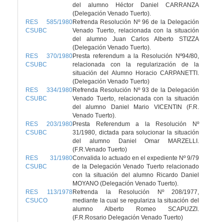
del alumno Héctor Daniel CARRANZA
(Delegación Venado Tuerto).
RES 585/1980
Refrenda Resolución Nº 96 de la Delegación
CSUBC
Venado Tuerto, relacionada con la situación
del alumno Juan Carlos Alberto STIZZA
(Delegación Venado Tuerto).
RES 370/1980
Presta referendum a la Resolución Nº94/80,
CSUBC
relacionada con la regularización de la
situación del Alumno Horacio CARPANETTI.
(Delegación Venado Tuerto)
RES 334/1980
Refrenda Resolución Nº 93 de la Delegación
CSUBC
Venado Tuerto, relacionada con la situación
del alumno Daniel Mario VICENTIN (F.R.
Venado Tuerto).
RES 203/1980
Presta Referendum a la Resolución Nº
CSUBC
31/1980, dictada para solucionar la situación
del alumno Daniel Omar MARZELLI.
(F.R.Venado Tuerto)
RES 31/1980
Convalida lo actuado en el expediente Nº 9/79
CSUBC
de la Delegación Venado Tuerto relacionado
con la situación del alumno Ricardo Daniel
MOYANO (Delegación Venado Tuerto).
RES 113/1978
Refrenda la Resolución Nº 208/1977,
CSUCO
mediante la cual se regulariza la situación del
alumno Alberto Romeo SCAPUZZI.
(F.R.Rosario Delegación Venado Tuerto)