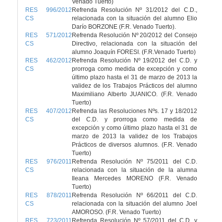
Venado Tuerto)
RES 996/2012
Refrenda Resolución Nº 31/2012 del C.D.,
CS
relacionada con la situación del alumno Elio
Darío BORZONE (F.R. Venado Tuerto).
RES 571/2012
Refrenda Resolución Nº 20/2012 del Consejo
CS
Directivo, relacionada con la situación del
alumno Joaquín FORESI. (F.R.Venado Tuerto)
RES 462/2012
Refrenda Resolución Nº 19/2012 del C.D. y
CS
prorroga como medida de excepción y como
último plazo hasta el 31 de marzo de 2013 la
validez de los Trabajos Prácticos del alumno
Maximiliano Alberto JUANICO. (F.R. Venado
Tuerto)
RES 407/2012
Refrenda las Resoluciones Nºs. 17 y 18/2012
CS
del C.D. y prorroga como medida de
excepción y como último plazo hasta el 31 de
marzo de 2013 la validez de los Trabajos
Prácticos de diversos alumnos. (F.R. Venado
Tuerto)
RES 976/2011
Refrenda Resolución Nº 75/2011 del C.D.
CS
relacionada con la situación de la alumna
Ileana Mercedes MORENO (F.R. Venado
Tuerto)
RES 878/2011
Refrenda Resolución Nº 66/2011 del C.D.
CS
relacionada con la situación del alumno Joel
AMOROSO. (F.R. Venado Tuerto)
RES 723/2011
Refrenda Resolución Nº 57/2011 del C.D. y