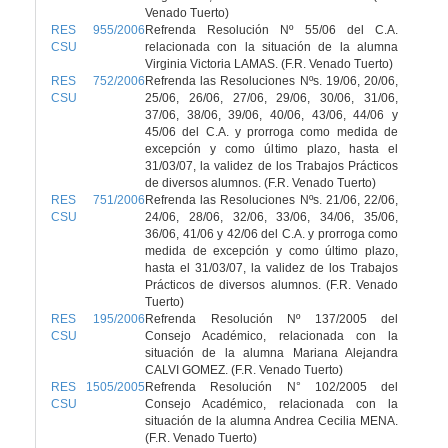
Venado Tuerto)
RES 955/2006
Refrenda Resolución Nº 55/06 del C.A.
CSU
relacionada con la situación de la alumna
Virginia Victoria LAMAS. (F.R. Venado Tuerto)
RES 752/2006
Refrenda las Resoluciones Nºs. 19/06, 20/06,
CSU
25/06, 26/06, 27/06, 29/06, 30/06, 31/06,
37/06, 38/06, 39/06, 40/06, 43/06, 44/06 y
45/06 del C.A. y prorroga como medida de
excepción y como último plazo, hasta el
31/03/07, la validez de los Trabajos Prácticos
de diversos alumnos. (F.R. Venado Tuerto)
RES 751/2006
Refrenda las Resoluciones Nºs. 21/06, 22/06,
CSU
24/06, 28/06, 32/06, 33/06, 34/06, 35/06,
36/06, 41/06 y 42/06 del C.A. y prorroga como
medida de excepción y como último plazo,
hasta el 31/03/07, la validez de los Trabajos
Prácticos de diversos alumnos. (F.R. Venado
Tuerto)
RES 195/2006
Refrenda Resolución Nº 137/2005 del
CSU
Consejo Académico, relacionada con la
situación de la alumna Mariana Alejandra
CALVI GOMEZ. (F.R. Venado Tuerto)
RES 1505/2005
Refrenda Resolución N° 102/2005 del
CSU
Consejo Académico, relacionada con la
situación de la alumna Andrea Cecilia MENA.
(F.R. Venado Tuerto)