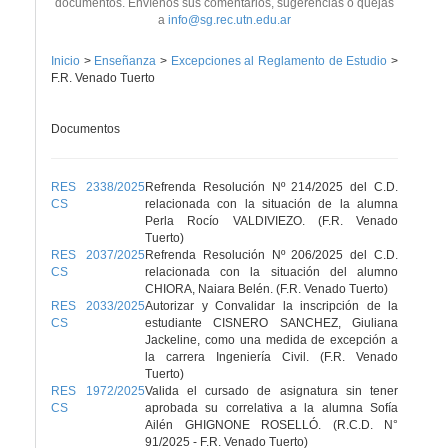
documentos. Envíenos sus comentarios, sugerencias o quejas
a
info@sg.rec.utn.edu.ar
Inicio
>
Enseñanza
>
Excepciones al Reglamento de Estudio
>
F.R. Venado Tuerto
Documentos
RES 2338/2025
Refrenda Resolución Nº 214/2025 del C.D.
CS
relacionada con la situación de la alumna
Perla Rocío VALDIVIEZO. (F.R. Venado
Tuerto)
RES 2037/2025
Refrenda Resolución Nº 206/2025 del C.D.
CS
relacionada con la situación del alumno
CHIORA, Naiara Belén. (F.R. Venado Tuerto)
RES 2033/2025
Autorizar y Convalidar la inscripción de la
CS
estudiante CISNERO SANCHEZ, Giuliana
Jackeline, como una medida de excepción a
la carrera Ingeniería Civil. (F.R. Venado
Tuerto)
RES 1972/2025
Valida el cursado de asignatura sin tener
CS
aprobada su correlativa a la alumna Sofía
Ailén GHIGNONE ROSELLÓ. (R.C.D. N°
91/2025 - F.R. Venado Tuerto)