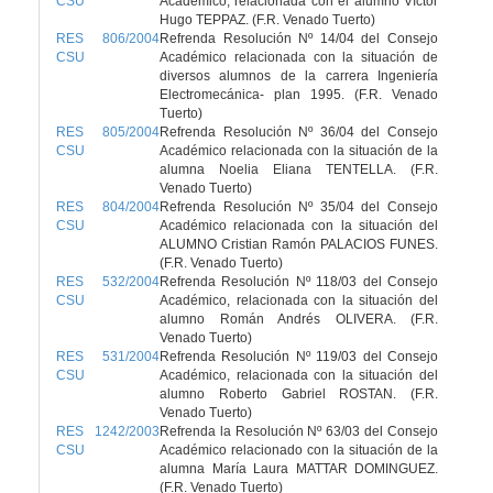
CSU
Académico, relacionada con el alumno Víctor
Hugo TEPPAZ. (F.R. Venado Tuerto)
RES 806/2004
Refrenda Resolución Nº 14/04 del Consejo
CSU
Académico relacionada con la situación de
diversos alumnos de la carrera Ingeniería
Electromecánica- plan 1995. (F.R. Venado
Tuerto)
RES 805/2004
Refrenda Resolución Nº 36/04 del Consejo
CSU
Académico relacionada con la situación de la
alumna Noelia Eliana TENTELLA. (F.R.
Venado Tuerto)
RES 804/2004
Refrenda Resolución Nº 35/04 del Consejo
CSU
Académico relacionada con la situación del
ALUMNO Cristian Ramón PALACIOS FUNES.
(F.R. Venado Tuerto)
RES 532/2004
Refrenda Resolución Nº 118/03 del Consejo
CSU
Académico, relacionada con la situación del
alumno Román Andrés OLIVERA. (F.R.
Venado Tuerto)
RES 531/2004
Refrenda Resolución Nº 119/03 del Consejo
CSU
Académico, relacionada con la situación del
alumno Roberto Gabriel ROSTAN. (F.R.
Venado Tuerto)
RES 1242/2003
Refrenda la Resolución Nº 63/03 del Consejo
CSU
Académico relacionado con la situación de la
alumna María Laura MATTAR DOMINGUEZ.
(F.R. Venado Tuerto)