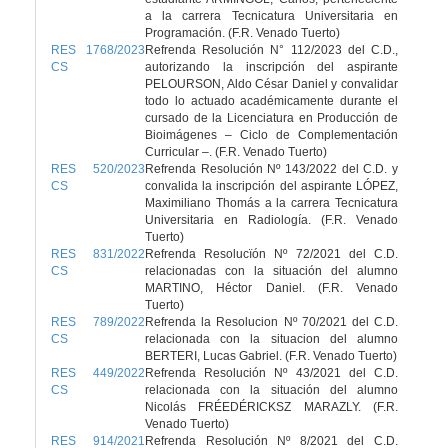
a la carrera Tecnicatura Universitaria en
Programación. (F.R. Venado Tuerto)
RES 1768/2023
Refrenda Resolución N° 112/2023 del C.D.,
CS
autorizando la inscripción del aspirante
PELOURSON, Aldo César Daniel y convalidar
todo lo actuado académicamente durante el
cursado de la Licenciatura en Producción de
Bioimágenes – Ciclo de Complementación
Curricular –. (F.R. Venado Tuerto)
RES 520/2023
Refrenda Resolución Nº 143/2022 del C.D. y
CS
convalida la inscripción del aspirante LÓPEZ,
Maximiliano Thomás a la carrera Tecnicatura
Universitaria en Radiología. (F.R. Venado
Tuerto)
RES 831/2022
Refrenda Resolucïón Nº 72/2021 del C.D.
CS
relacionadas con la situación del alumno
MARTINO, Héctor Daniel. (F.R. Venado
Tuerto)
RES 789/2022
Refrenda la Resolucion Nº 70/2021 del C.D.
CS
relacionada con la situacion del alumno
BERTERI, Lucas Gabriel. (F.R. Venado Tuerto)
RES 449/2022
Refrenda Resolución Nº 43/2021 del C.D.
CS
relacionada con la situación del alumno
Nicolás FRÉEDÉRICKSZ MARAZLY. (F.R.
Venado Tuerto)
RES 914/2021
Refrenda Resolución Nº 8/2021 del C.D.