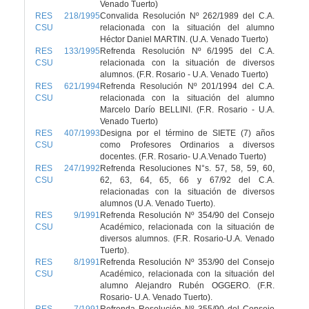
Venado Tuerto)
RES 218/1995
Convalida Resolución Nº 262/1989 del C.A.
CSU
relacionada con la situación del alumno
Héctor Daniel MARTIN. (U.A. Venado Tuerto)
RES 133/1995
Refrenda Resolución Nº 6/1995 del C.A.
CSU
relacionada con la situación de diversos
alumnos. (F.R. Rosario - U.A. Venado Tuerto)
RES 621/1994
Refrenda Resolución Nº 201/1994 del C.A.
CSU
relacionada con la situación del alumno
Marcelo Darío BELLINI. (F.R. Rosario - U.A.
Venado Tuerto)
RES 407/1993
Designa por el término de SIETE (7) años
CSU
como Profesores Ordinarios a diversos
docentes. (F.R. Rosario- U.A.Venado Tuerto)
RES 247/1992
Refrenda Resoluciones N°s. 57, 58, 59, 60,
CSU
62, 63, 64, 65, 66 y 67/92 del C.A.
relacionadas con la situación de diversos
alumnos (U.A. Venado Tuerto).
RES 9/1991
Refrenda Resolución Nº 354/90 del Consejo
CSU
Académico, relacionada con la situación de
diversos alumnos. (F.R. Rosario-U.A. Venado
Tuerto).
RES 8/1991
Refrenda Resolución Nº 353/90 del Consejo
CSU
Académico, relacionada con la situación del
alumno Alejandro Rubén OGGERO. (F.R.
Rosario- U.A. Venado Tuerto).