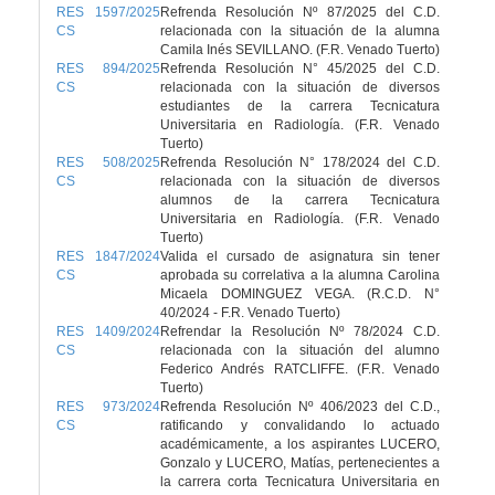
RES 1597/2025
Refrenda Resolución Nº 87/2025 del C.D.
CS
relacionada con la situación de la alumna
Camila Inés SEVILLANO. (F.R. Venado Tuerto)
RES 894/2025
Refrenda Resolución N° 45/2025 del C.D.
CS
relacionada con la situación de diversos
estudiantes de la carrera Tecnicatura
Universitaria en Radiología. (F.R. Venado
Tuerto)
RES 508/2025
Refrenda Resolución N° 178/2024 del C.D.
CS
relacionada con la situación de diversos
alumnos de la carrera Tecnicatura
Universitaria en Radiología. (F.R. Venado
Tuerto)
RES 1847/2024
Valida el cursado de asignatura sin tener
CS
aprobada su correlativa a la alumna Carolina
Micaela DOMINGUEZ VEGA. (R.C.D. N°
40/2024 - F.R. Venado Tuerto)
RES 1409/2024
Refrendar la Resolución Nº 78/2024 C.D.
CS
relacionada con la situación del alumno
Federico Andrés RATCLIFFE. (F.R. Venado
Tuerto)
RES 973/2024
Refrenda Resolución Nº 406/2023 del C.D.,
CS
ratificando y convalidando lo actuado
académicamente, a los aspirantes LUCERO,
Gonzalo y LUCERO, Matías, pertenecientes a
la carrera corta Tecnicatura Universitaria en