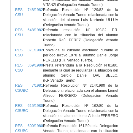
VITANZI (Delegación Venado Tuerto).
RES 748/1982
Refrenda Resolución Nº 129/82 de la
CSU
Delegación Venado Tuerto, relacionada con la
situación del alumno Luis Norberto ULLUA
(Delegación Venado Tuerto).
RES 648/1982
Refrenda resolución Nº 109/82 F.R.
CSU
relacionada con la situación del alumno
Roberto Raúl PEREZ (Delegación Venado
Tuerto).
RES 371/1982
Convalida el cursado efectuado durante el
CSU
período lectivo 1978 al alumno Daniel Jorge
PERELLI (F.R. Venado Tuerto).
RES 369/1980
Presta referendum a la Resolución Nº81/80,
CSU
mediante la cual se regulariza la situación del
alumno Sergio Daniel DAL BELLO.
(F.R.Venado Tuerto)
RES 7/1981
Refrenda Resolución Nº 214/1980 de la
CSUBC
Delegación, relacionada con el alumno Lionel
Alfredo FERRERO (Delegación Venado
Tuerto)
RES 615/1980
Refrenda Resolución Nº 162/80 de la
CSUBC
Delegación Venado Tuerto, relacionada con la
situación del alumno Lionel Alfredo FERRERO
(Delegación Venado Tuerto).
RES 600/1980
Refrenda Resolución 161/80 de la Delegación
CSUBC
Venado Tuerto, relacionada con la situación