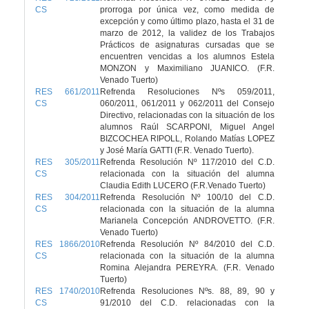
CS
prorroga por única vez, como medida de
excepción y como último plazo, hasta el 31 de
marzo de 2012, la validez de los Trabajos
Prácticos de asignaturas cursadas que se
encuentren vencidas a los alumnos Estela
MONZON y Maximiliano JUANICO. (F.R.
Venado Tuerto)
RES 661/2011
Refrenda Resoluciones Nºs 059/2011,
CS
060/2011, 061/2011 y 062/2011 del Consejo
Directivo, relacionadas con la situación de los
alumnos Raúl SCARPONI, Miguel Angel
BIZCOCHEA RIPOLL, Rolando Matías LOPEZ
y José María GATTI (F.R. Venado Tuerto).
RES 305/2011
Refrenda Resolución Nº 117/2010 del C.D.
CS
relacionada con la situación del alumna
Claudia Edith LUCERO (F.R.Venado Tuerto)
RES 304/2011
Refrenda Resolución Nº 100/10 del C.D.
CS
relacionada con la situación de la alumna
Marianela Concepción ANDROVETTO. (F.R.
Venado Tuerto)
RES 1866/2010
Refrenda Resolución Nº 84/2010 del C.D.
CS
relacionada con la situación de la alumna
Romina Alejandra PEREYRA. (F.R. Venado
Tuerto)
RES 1740/2010
Refrenda Resoluciones Nºs. 88, 89, 90 y
CS
91/2010 del C.D. relacionadas con la