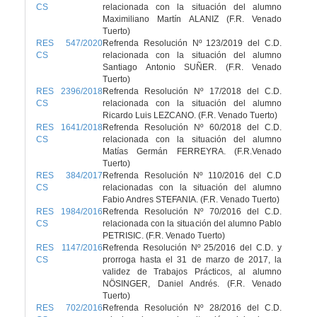
CS
relacionada con la situación del alumno
Maximiliano Martín ALANIZ (F.R. Venado
Tuerto)
RES 547/2020
Refrenda Resolución Nº 123/2019 del C.D.
CS
relacionada con la situación del alumno
Santiago Antonio SUÑER. (F.R. Venado
Tuerto)
RES 2396/2018
Refrenda Resolución Nº 17/2018 del C.D.
CS
relacionada con la situación del alumno
Ricardo Luis LEZCANO. (F.R. Venado Tuerto)
RES 1641/2018
Refrenda Resolución Nº 60/2018 del C.D.
CS
relacionada con la situación del alumno
Matías Germán FERREYRA. (F.R.Venado
Tuerto)
RES 384/2017
Refrenda Resolución Nº 110/2016 del C.D
CS
relacionadas con la situación del alumno
Fabio Andres STEFANIA. (F.R. Venado Tuerto)
RES 1984/2016
Refrenda Resolución Nº 70/2016 del C.D.
CS
relacionada con la situación del alumno Pablo
PETRISIC. (F.R. Venado Tuerto)
RES 1147/2016
Refrenda Resolución Nº 25/2016 del C.D. y
CS
prorroga hasta el 31 de marzo de 2017, la
validez de Trabajos Prácticos, al alumno
NÖSINGER, Daniel Andrés. (F.R. Venado
Tuerto)
RES 702/2016
Refrenda Resolución Nº 28/2016 del C.D.